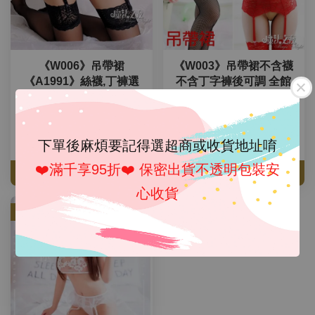
《W006》吊帶裙
《W003》吊帶裙不含襪
《A1991》絲襪,丁褲選
不含丁字褲後可調 全館
購 全館現貨24小時台灣
現貨24小時台灣出貨魔
出貨魔法戀人
法戀人
從
NT$ 99
起
NT$ 149
下單後麻煩要記得選超商或收貨地址唷
NT$ 168
-41.1%
NT$ 198
-24.7%
❤️滿千享95折❤️ 保密出貨不透明包裝安
加入購物車
加入購物車
心收貨
優惠