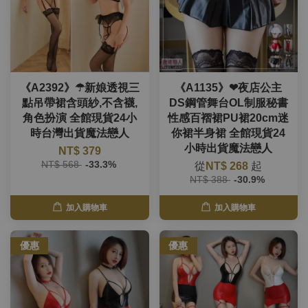
《A2392》☂新娘透視三
《A1135》❤夜店公主
點吊帶裙含頭紗,不含襪,
DS鋼管舞台OL制服秘書
角色扮演 全館現貨24小
性感百褶裙PU裙20cm迷
時台灣出貨魔法戀人
你裙半身裙 全館現貨24
小時出貨魔法戀人
NT$ 379
NT$ 568
-33.3%
從
NT$ 268
起
NT$ 388
-30.9%
加入購物車
加入購物車
優惠
優惠