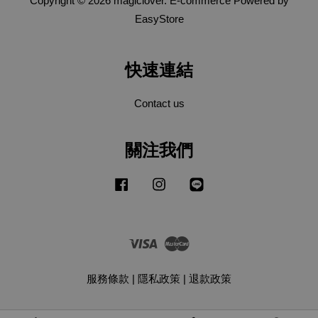
Copyright © 2026 magiclover. E-commerce Powered by
EasyStore
快速連結
Contact us
關注我們
Facebook
Instagram
Line
Visa
Master
服務條款
|
隱私政策
|
退款政策