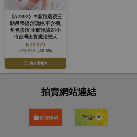
《A2392》☂新娘透視三
點吊帶裙含頭紗,不含襪,
角色扮演 全館現貨24小
時台灣出貨魔法戀人
NT$ 379
NT$ 568
-33.3%
加入購物車
拍賣網站連結