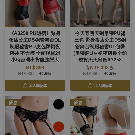
《A3259 PU短裙》緊身
今天寄明天到吊帶PU裙
夜店公主DS鋼管舞台OL
三色 緊身夜店公主DS鋼
制服秘書PU皮包臀裙夜
管舞台制服秘書OL包臀
店裝 不含襪 全館現貨24
(吊帶)PU皮裙夜店裝全館
小時台灣出貨魔法戀人
現貨天天出貨A3258
NT$ 398
從
NT$ 398
起
NT$ 669
-40.5%
NT$ 669
-40.5%
加入購物車
加入購物車
優惠
優惠