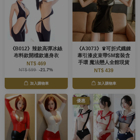
《B012》辣款高彈冰絲
《A3073》♛可折式鐡錬
布料款開檔款連身衣
牽引漆皮束帶SM套裝含
手環 魔法戀人全館現貨
NT$ 469
NT$ 599
-21.7%
NT$ 439
加入購物車
加入購物車
優惠