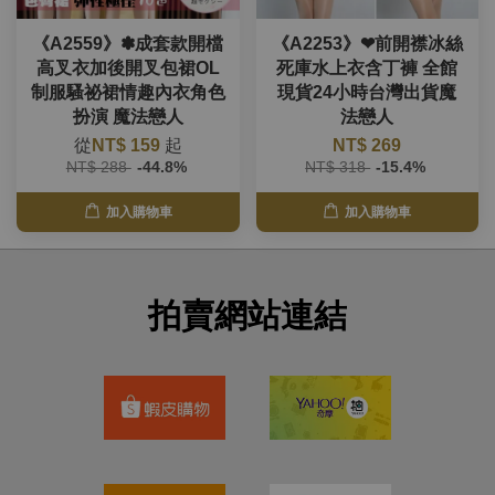
《A2559》✽成套款開檔
《A2253》❤前開襟冰絲
高叉衣加後開叉包裙OL
死庫水上衣含丁褲 全館
制服騷祕裙情趣內衣角色
現貨24小時台灣出貨魔
扮演 魔法戀人
法戀人
從
NT$ 159
起
NT$ 269
NT$ 288
-44.8%
NT$ 318
-15.4%
加入購物車
加入購物車
拍賣網站連結