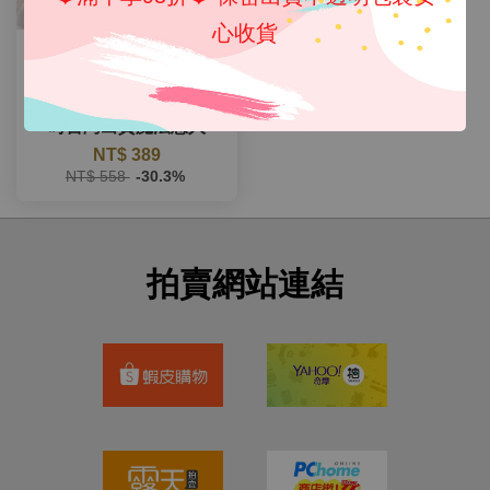
心收貨
《A2101》❤長袖冰絲開
叉長洋裝透視款情趣內衣
性感睡衣 全館現貨24小
時台灣出貨魔法戀人
NT$ 389
NT$ 558
-30.3%
拍賣網站連結