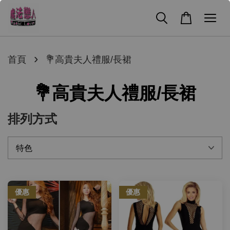
›
首頁
💐高貴夫人禮服/長裙
💐高貴夫人禮服/長裙
排列方式
優惠
優惠