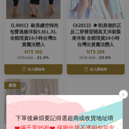
《L9801》歐美縷空時尚
《A2813》✽ 削肩側奶正
包臀過膝洋裝S,M,L,XL
反二穿裸背開高叉洋裝緊
全館現貨24小時台灣出
身洋裝 全館現貨24小時
貨魔法戀人
台灣出貨魔法戀人
NT$ 369
NT$ 269
NT$ 538
-31.4%
NT$ 358
-24.9%
加入購物車
加入購物車
優惠
售完
下單後麻煩要記得選超商或收貨地址唷
❤️滿千享95折❤️ 保密出貨不透明包裝安