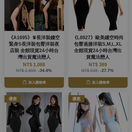
《A1695》♛長洋裝鏤空
《L8927》歐美縷空時尚
緊身S長洋裝包臀洋裝夜
包臀過膝洋裝S,M,L,XL
店裝 全館現貨24小時台
全館現貨24小時台灣出
灣出貨魔法戀人
貨魔法戀人
NT$ 1,088
NT$ 389
NT$ 1,659
-34.4%
NT$ 538
-27.7%
加入購物車
加入購物車
優惠
優惠