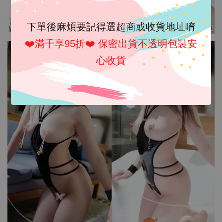
下單後麻煩要記得選超商或收貨地址唷
❤️滿千享95折❤️ 保密出貨不透明包裝安
心收貨