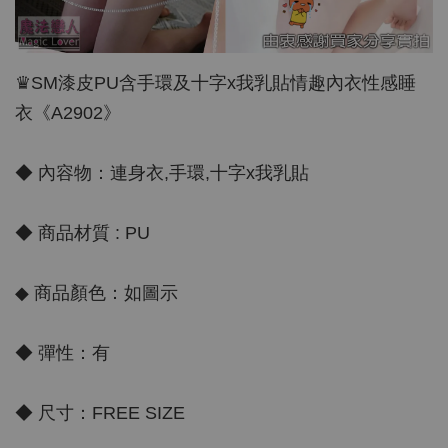
♛SM漆皮PU含手環及十字x我乳貼情趣內衣性感睡
衣《A2902》
◆ 內容物：連身衣,手環,十字x我乳貼
◆ 商品材質 : PU
◆ 商品顏色：如圖示
◆ 彈性：有
◆ 尺寸：FREE SIZE