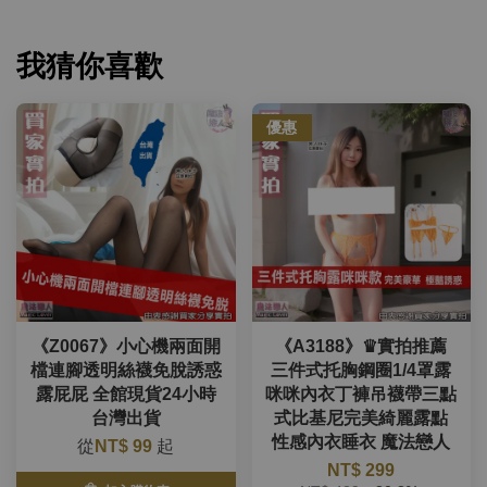
我猜你喜歡
優惠
《Z0067》小心機兩面開
《A3188》♛實拍推薦
檔連腳透明絲襪免脫誘惑
三件式托胸鋼圈1/4罩露
露屁屁 全館現貨24小時
咪咪內衣丁褲吊襪帶三點
台灣出貨
式比基尼完美綺麗露點
性感內衣睡衣 魔法戀人
從
NT$ 99
起
NT$ 299