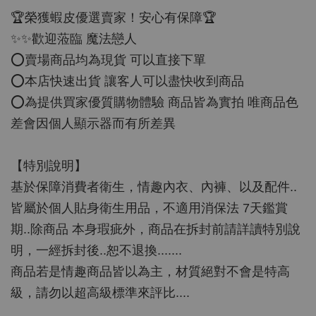
🏆榮獲蝦皮優選賣家！安心有保障🏆
✨✨歡迎蒞臨 魔法戀人
⭕️賣場商品均為現貨 可以直接下單
⭕️本店快速出貨 讓客人可以盡快收到商品
⭕️為提供買家優質購物體驗 商品皆為實拍 唯商品色
差會因個人顯示器而有所差異
【特別說明】
基於保障消費者衛生，情趣內衣、內褲、以及配件..
皆屬於個人貼身衛生用品，不適用消保法 7天鑑賞
期..除商品 本身瑕疵外，商品在拆封前請詳讀特別說
明，一經拆封後..恕不退換.......
商品若是情趣商品皆以為主，材質絕對不會是特高
級，請勿以超高級標準來評比....