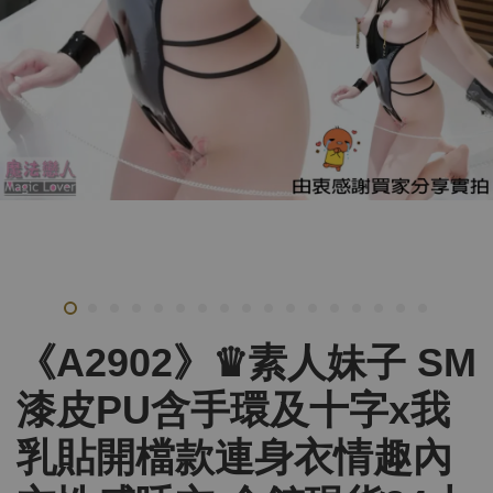
《A2902》♛素人妹子 SM
漆皮PU含手環及十字x我
乳貼開檔款連身衣情趣內