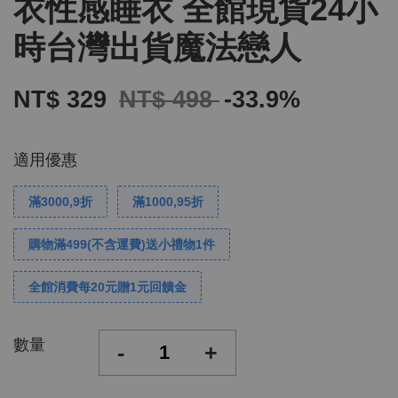
衣性感睡衣 全館現貨24小
時台灣出貨魔法戀人
NT$ 329
NT$ 498
-33.9%
適用優惠
滿3000,9折
滿1000,95折
購物滿499(不含運費)送小禮物1件
全館消費每20元贈1元回饋金
數量
-
+