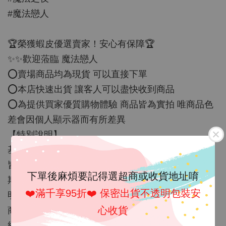
#魔法戀人
🏆榮獲蝦皮優選賣家！安心有保障🏆
✨✨歡迎蒞臨 魔法戀人
⭕️賣場商品均為現貨 可以直接下單
⭕️本店快速出貨 讓客人可以盡快收到商品
⭕️為提供買家優質購物體驗 商品皆為實拍 唯商品色
差會因個人顯示器而有所差異
【特別說明】
基於保障消費者衛生，情趣內衣、內褲、以及配件..
皆屬於個人貼身衛生用品，不適用消保法 7天鑑賞
下單後麻煩要記得選超商或收貨地址唷
期..除商品 本身瑕疵外，商品在拆封前請詳讀特別說
❤️滿千享95折❤️ 保密出貨不透明包裝安
明，一經拆封後..恕不退換.......
心收貨
商品若是情趣商品皆以為主，材質絕對不會是特高
級，請勿以超高級標準來評比....