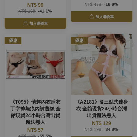
NT$ 478
-18.6%
NT$ 99
NT$ 168
-41.1%
加入購物車
加入購物車
優惠
優惠
《T095》情趣內衣睡衣
《A2181》♛三點式連身
丁字褲無痕內褲蕾絲 全
衣 全館現貨24小時台灣
館現貨24小時台灣出貨
出貨魔法戀人
魔法戀人
NT$ 129
NT$ 198
-34.8%
NT$ 57
NT$ 128
-55.5%