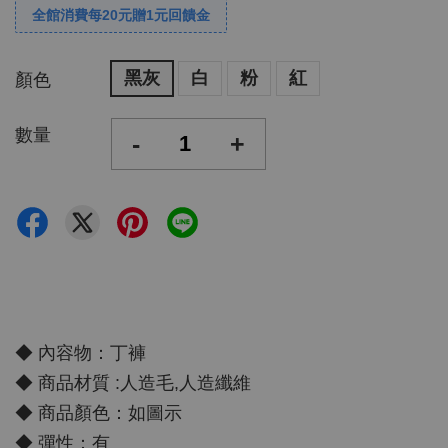
全館消費每20元贈1元回饋金
黑灰
白
粉
紅
顏色
數量
-
+
◆ 內容物：丁褲
◆ 商品材質 :人造毛,人造纖維
◆ 商品顏色：如圖示
◆ 彈性：有