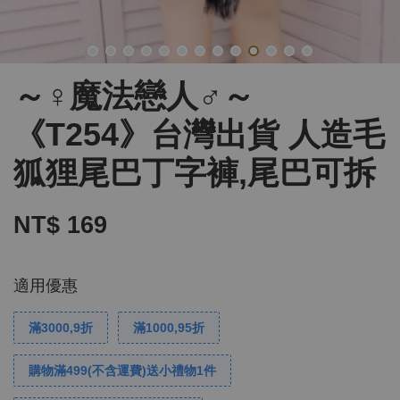
～♀魔法戀人♂～
《T254》台灣出貨 人造毛
狐狸尾巴丁字褲,尾巴可拆
NT$ 169
適用優惠
滿3000,9折
滿1000,95折
購物滿499(不含運費)送小禮物1件