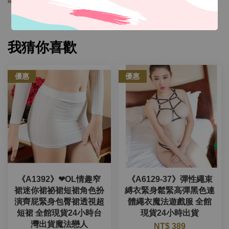
我猜你喜歡
優惠
優惠
《A1392》❤OL情趣窄
《A6129-37》彈性繩束
裙迷你裙祕裙短裙角色扮
縛衣緊身鬆緊高彈黑色連
演齊屁緊身包臀裙透視超
體繩衣魔法遊戲服 全館
短裙 全館現貨24小時台
現貨24小時出貨
灣出貨魔法戀人
NT$ 389