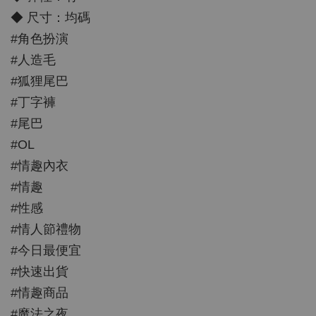
◆ 尺寸：均碼
#角色扮演
#人造毛
#狐狸尾巴
#丁字褲
#尾巴
#OL
#情趣內衣
#情趣
#性感
#情人節禮物
#今日最便宜
#快速出貨
#情趣商品
#魔法之夜