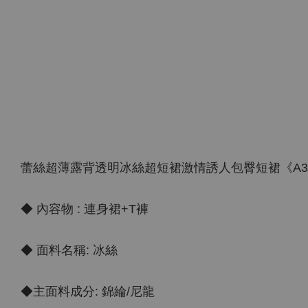
蕾絲超薄露背透明冰絲超短裙激情誘人包臀短裙《A32
◆ 內容物 : 連身裙+T褲
◆ 面料名稱: 冰絲
◆主面料成分: 錦綸/尼龍