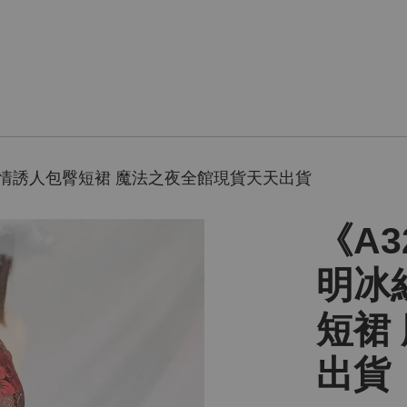
激情誘人包臀短裙 魔法之夜全館現貨天天出貨
《A
明冰
短裙
出貨