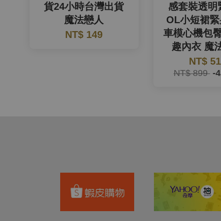
貨24小時台灣出貨
感套裝透明
魔法戀人
OL小短裙
車模心機包
NT$ 149
趣內衣 魔
NT$ 5
NT$ 899
-