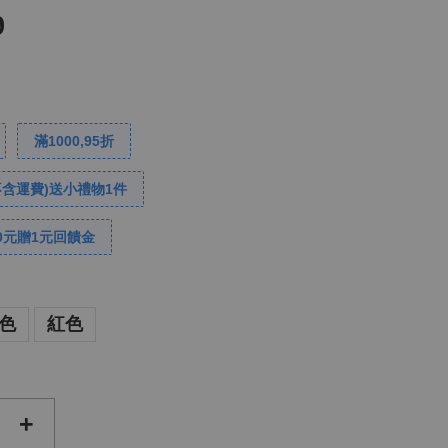
9
滿1000,95折
不含運費)送小禮物1件
0元贈1元回饋金
色
紅色
+