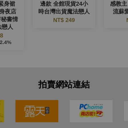
緊身裙
邊款 全館現貨24小
感教主
緊身夜店
時台灣出貨魔法戀人
流蘇
臀秘書情
NT$ 249
法戀人
18
42.4%
拍賣網站連結