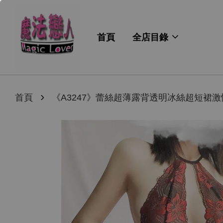
首頁
全店目錄
›
首頁
《A3247》蕾絲超薄露背透明冰絲超短裙