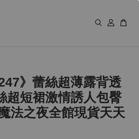
3247》蕾絲超薄露背透
絲超短裙激情誘人包臀
 魔法之夜全館現貨天天