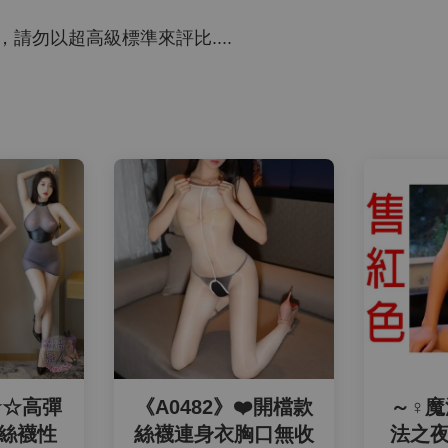
勿以超高級標準來評比....
☆☆高彈
《A0482》❤️開檔款
～♀魔
布絲襪性
絲襪連身衣胸口無收
法之夜