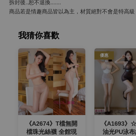
拆封後..恕不退換.......
商品若是情趣商品皆以為主，材質絕對不會是特高級，請
我猜你喜歡
優惠
《A2674》T檔無開
《A1693》
檔珠光絲襪 全館現
油光PU泳