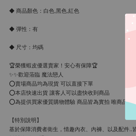
◆ 商品顏色：白色,黑色,紅色
◆ 彈性：有
◆ 尺寸：均碼
🏆榮獲蝦皮優選賣家！安心有保障🏆
✨✨歡迎蒞臨 魔法戀人
⭕️賣場商品均為現貨 可以直接下單
⭕️本店快速出貨 讓客人可以盡快收到商品
⭕️為提供買家優質購物體驗 商品皆為實拍 唯商品
【特別說明】
基於保障消費者衛生，情趣內衣、內褲、以及配件..