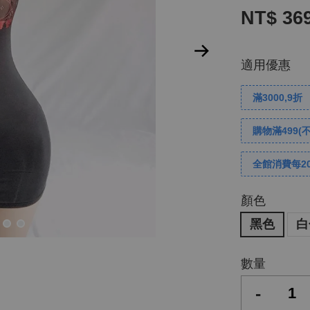
NT$ 36
適用優惠
滿3000,9折
購物滿499(
全館消費每2
顏色
黑色
白
數量
-