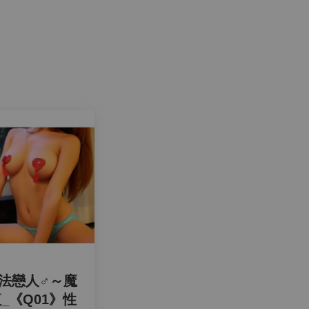
法戀人♂～魔
_《Q01》性