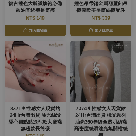
復古撞色大腿襪旗袍必備
撞色吊帶裙金屬葫蘆釦吊
款油亮絲襪長筒襪
襪帶歐美長筒絲襪配件
NT$ 149
NT$ 339
加入購物車
加入購物車
8371👩性感女人現貨館
7374👩性感女人現貨館
24Hr台灣出貨 油光絲滑
24Hr台灣出貨 極光系列
愛心圓點點造型款大腿襪
油亮360無縫全透明絲襪
無邊款長筒襪
高密度絲滑油光無開檔絲
襪