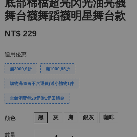
底部棉檔超亮閃光油亮襪
舞台襪舞蹈襪明星舞台款
NT$ 229
適用優惠
滿3000,9折
滿1000,95折
購物滿499(不含運費)送小禮物1件
全館消費每20元贈1元回饋金
黑
灰
膚
銀灰
咖啡
顏色
數量