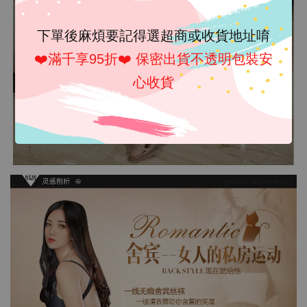
下單後麻煩要記得選超商或收貨地址唷
❤️滿千享95折❤️ 保密出貨不透明包裝安
心收貨