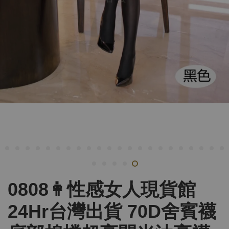
0808👩性感女人現貨館
24Hr台灣出貨 70D舍賓襪