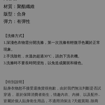
材質：聚酯纖維
版型：合身
彈力：有彈性
【洗條方式】
1.
深淺色衣物需分開洗滌，第一次洗滌有輕微浮色屬於正常
現象。
2.
手洗陰乾，水溫勿超過
30°C
，請勿下洗衣機。
3.
洗滌時不要長時間浸泡，以免造成菌斑和褪色。
【特別說明】
貼身衣物恕不接受退換貨
很抱歉，由於我們無法判斷是否試
穿過，
基於保障消費者衛生，情趣內衣、內褲、以及配件..
皆屬於個人貼身衛生用品，不適用消保法 7天鑑賞期..除商