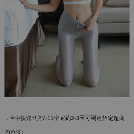
7-11
全家約
2-3
天可到達指定超商
，台中快速出貨
:
內容物