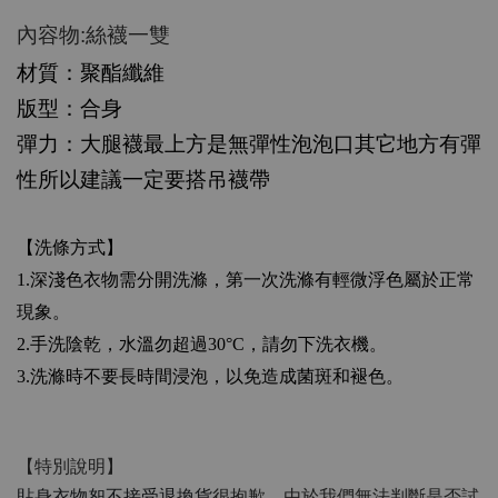
:絲襪一雙
內容物
材質：聚酯纖維
版型：合身
彈力：大腿襪最上方是無彈性泡泡口其它地方有彈
性所以建議一定要搭吊襪帶
【洗條方式】
1.
深淺色衣物需分開洗滌，第一次洗滌有輕微浮色屬於正常
現象。
2.
手洗陰乾，水溫勿超過
30°C
，請勿下洗衣機。
3.
洗滌時不要長時間浸泡，以免造成菌斑和褪色。
【特別說明】