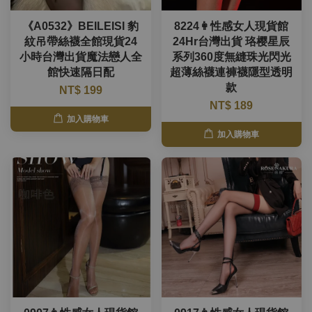
《A0532》BEILEISI 豹
8224👩性感女人現貨館
紋吊帶絲襪全館現貨24
24Hr台灣出貨 珞樱星辰
小時台灣出貨魔法戀人全
系列360度無縫珠光閃光
館快速隔日配
超薄絲襪連褲襪隱型透明
款
NT$ 199
NT$ 189
加入購物車
加入購物車