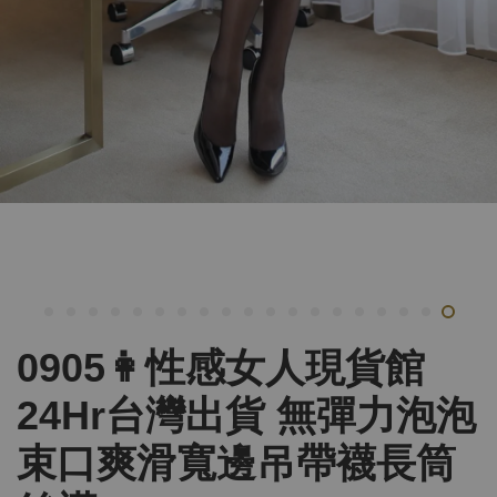
0905👩性感女人現貨館
24Hr台灣出貨 無彈力泡泡
束口爽滑寬邊吊帶襪長筒