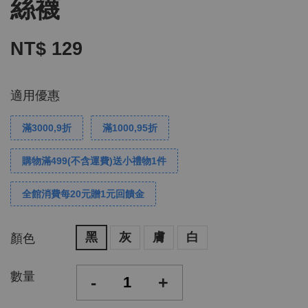
絲襪
NT$ 129
適用優惠
滿3000,9折
滿1000,95折
購物滿499(不含運費)送小禮物1件
全館消費每20元贈1元回饋金
黑
灰
膚
白
顏色
數量
-
+