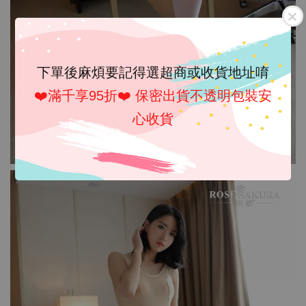
下單後麻煩要記得選超商或收貨地址唷
❤️滿千享95折❤️ 保密出貨不透明包裝安
心收貨