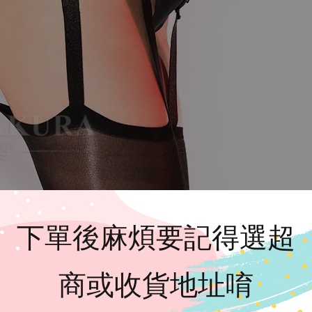
下單後麻煩要記得選超
商或收貨地址唷