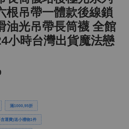
六根吊帶一體款後線鎖
滑油光吊帶長筒襪 全館
24小時台灣出貨魔法戀
9
滿1000,95折
不含運費)送小禮物1件