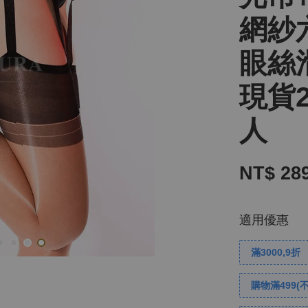
網紗
眼絲
現貨
人
NT$ 28
適用優惠
滿3000,9折
購物滿499(