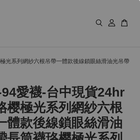
襪珞樱極光系列網紗六根吊帶一體款後線鎖眼絲滑油光吊帶
8-94愛襪-台中現貨24hr
珞樱極光系列網紗六根
一體款後線鎖眼絲滑油
帶長筒襪珞樱極光系列