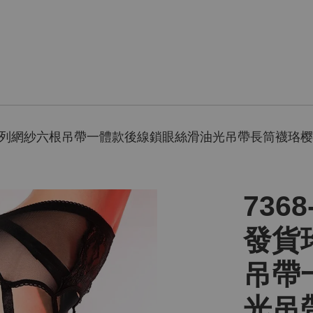
珞樱極光系列網紗六根吊帶一體款後線鎖眼絲滑油光吊帶長筒
736
發貨
吊帶
光吊