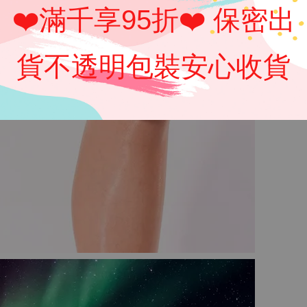
❤️滿千享95折❤️ 保密出
貨不透明包裝安心收貨