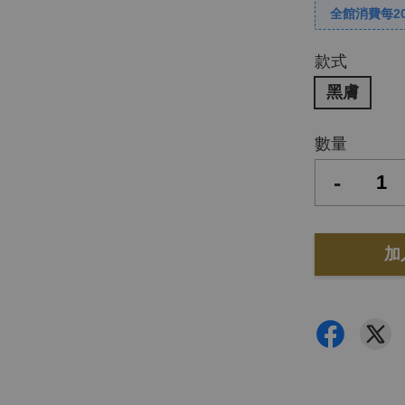
全館消費每2
款式
黑膚
數量
-
加