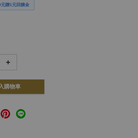
0元贈1元回饋金
+
入購物車