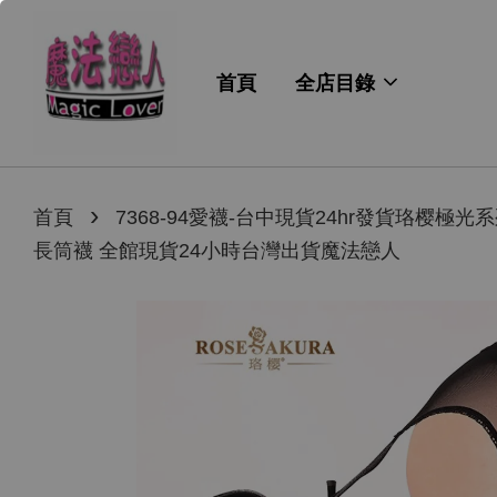
首頁
全店目錄
›
首頁
7368-94愛襪-台中現貨24hr發貨
長筒襪 全館現貨24小時台灣出貨魔法戀人