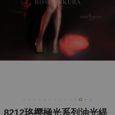
8212珞樱極光系列油光緹