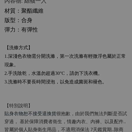
:
內容物
絲襪一入
材質：聚酯纖維
版型：合身
彈力：有彈性
【洗條方式】
1.
深淺色衣物需分開洗滌，第一次洗滌有輕微浮色屬於正常
現象。
2.
手洗陰乾，水溫勿超過
30°C
，請勿下洗衣機。
3.
洗滌時不要長時間浸泡，以免造成菌斑和褪色。
【特別說明】
貼身衣物恕不接受退換貨
很抱歉，由於我們無法判斷是否試
穿過，
基於保障消費者衛生，情趣內衣、內褲、以及配件..
皆屬於個人貼身衛生用品，不適用消保法 7天鑑賞期..除商