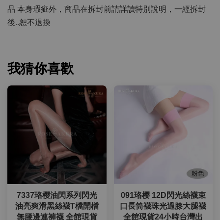
品 本身瑕疵外，商品在拆封前請詳讀特別說明，一經拆封
後..恕不退換
我猜你喜歡
7337珞樱油閃系列閃光
091珞樱 12D閃光絲襪束
油亮爽滑黑絲襪T檔開檔
口長筒襪珠光過膝大腿襪
無腰邊連褲襪 全館現貨
全館現貨24小時台灣出