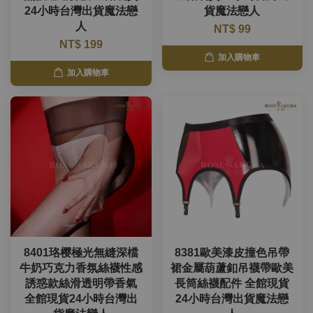
24小時台灣出貨魔法戀
貨魔法戀人
人
NT$ 99
NT$ 199
加入購物車
加入購物車
8401珞樱極光無縫深檔
8381歐美漆皮撞色吊帶
牛奶巧克力香氛絲襪性感
裙金屬葫蘆釦吊襪帶歐美
誘惑款絲滑透明帶香氣
長筒絲襪配件 全館現貨
全館現貨24小時台灣出
24小時台灣出貨魔法戀