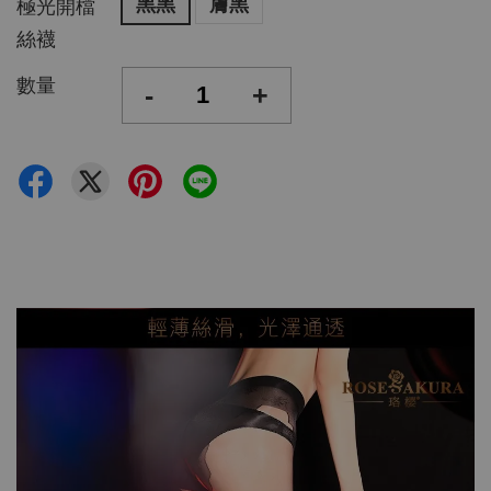
黑黑
膚黑
極光開檔
絲襪
數量
-
+