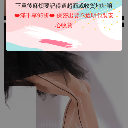
下單後麻煩要記得選超商或收貨地址唷
❤️滿千享95折❤️ 保密出貨不透明包裝安
心收貨