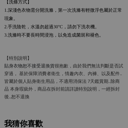
【洗條方式】
1.
深淺色衣物需分開洗滌，第一次洗滌有輕微浮色屬於正常
現象。
2.
手洗陰乾，水溫勿超過
30°C
，請勿下洗衣機。
3.
洗滌時不要長時間浸泡，以免造成菌斑和褪色。
【特別說明】
貼身衣物恕不接受退換貨
很抱歉，由於我們無法判斷是否試
穿過，
基於保障消費者衛生，情趣內衣、內褲、以及配件..
皆屬於個人貼身衛生用品，不適用消保法 7天鑑賞期..除商
品 本身瑕疵外，商品在拆封前請詳讀特別說明，一經拆封
後..恕不退換
我猜你喜歡