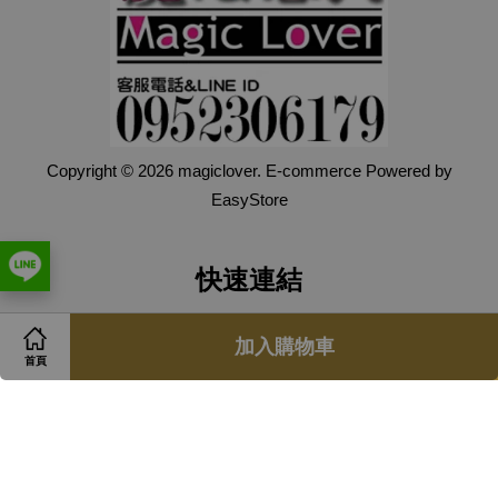
Copyright © 2026 magiclover. E-commerce Powered by
EasyStore
快速連結
Contact us
加入購物車
首頁
關注我們
Facebook
Instagram
Line