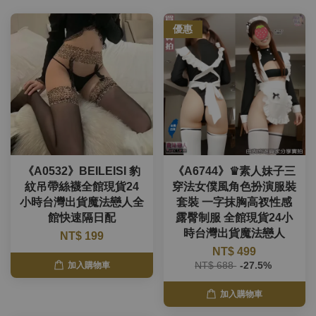
優惠
《A0532》BEILEISI 豹
《A6744》♛素人妹子三
紋吊帶絲襪全館現貨24
穿法女僕風角色扮演服裝
小時台灣出貨魔法戀人全
套裝 一字抹胸高衩性感
館快速隔日配
露臀制服 全館現貨24小
時台灣出貨魔法戀人
NT$ 199
NT$ 499
NT$ 688
-27.5%
加入購物車
加入購物車