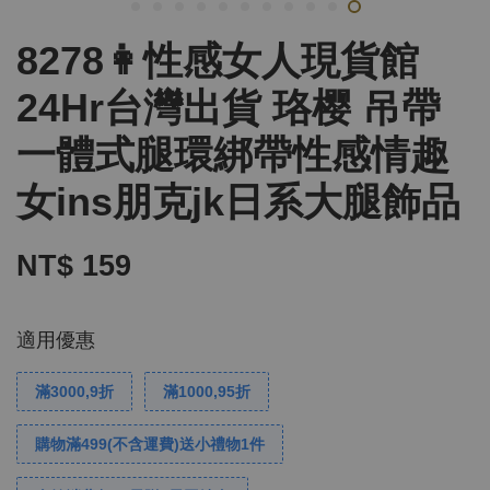
8278👩性感女人現貨館
24Hr台灣出貨 珞樱 吊帶
一體式腿環綁帶性感情趣
女ins朋克jk日系大腿飾品
NT$ 159
適用優惠
滿3000,9折
滿1000,95折
購物滿499(不含運費)送小禮物1件