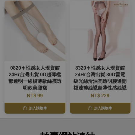
0820👩性感女人現貨館
8320👩性感女人現貨館
24Hr台灣出貨 0D超薄檔
24Hr台灣出貨 30D雷電
部透明一線檔薄款絲襪透
級光絲滑油亮透明腰邊開
明款美腿襪
檔連褲絲襪超薄性感絲襪
NT$ 99
NT$ 229
加入購物車
加入購物車