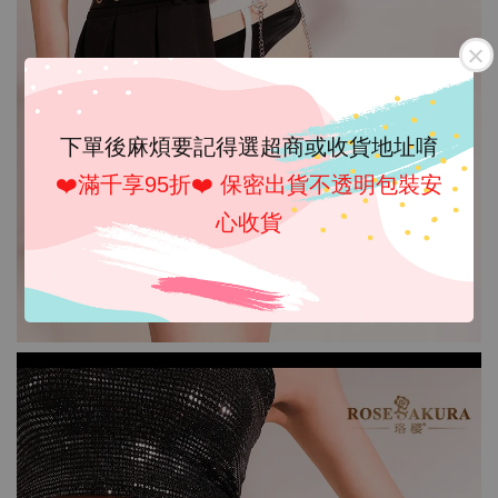
下單後麻煩要記得選超商或收貨地址唷
❤️滿千享95折❤️ 保密出貨不透明包裝安
心收貨