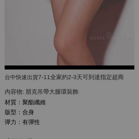
7-11
全家約
2-3
天可到達指定超商
台中快速出貨
:
內容物
朋克吊帶大腿環裝飾
材質：聚酯纖維
版型：合身
彈力：有彈性