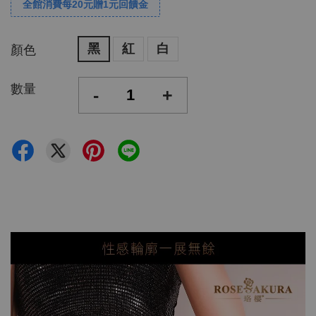
全館消費每20元贈1元回饋金
黑
紅
白
顏色
數量
-
+