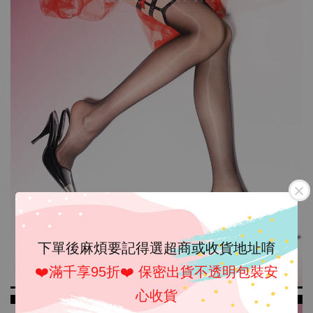
下單後麻煩要記得選超商或收貨地址唷
❤️滿千享95折❤️ 保密出貨不透明包裝安
心收貨