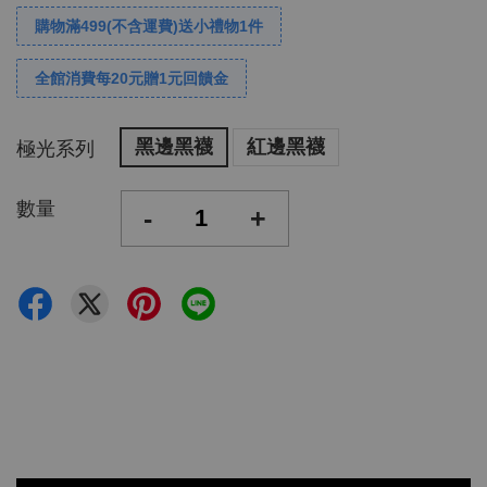
購物滿499(不含運費)送小禮物1件
全館消費每20元贈1元回饋金
黑邊黑襪
紅邊黑襪
極光系列
數量
-
+