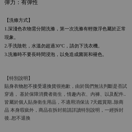
彈力：有彈性
【洗條方式】
1.
深淺色衣物需分開洗滌，第一次洗滌有輕微浮色屬於正常
現象。
2.
手洗陰乾，水溫勿超過
30°C
，請勿下洗衣機。
3.
洗滌時不要長時間浸泡，以免造成菌斑和褪色。
【特別說明】
貼身衣物恕不接受退換貨
很抱歉，由於我們無法判斷是否試
穿過，
基於保障消費者衛生，情趣內衣、內褲、以及配件..
皆屬於個人貼身衛生用品，不適用消保法 7天鑑賞期..除商
品 本身瑕疵外，商品在拆封前請詳讀特別說明，一經拆封
後..恕不退換