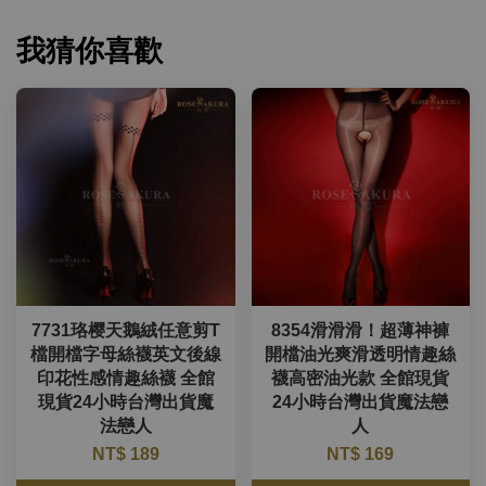
我猜你喜歡
7731珞樱天鵝絨任意剪T
8354滑滑滑！超薄神褲
檔開檔字母絲襪英文後線
開檔油光爽滑透明情趣絲
印花性感情趣絲襪 全館
襪高密油光款 全館現貨
現貨24小時台灣出貨魔
24小時台灣出貨魔法戀
法戀人
人
NT$ 189
NT$ 169