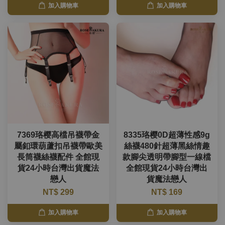
加入購物車
加入購物車
7369珞樱高檔吊襪帶金
8335珞樱0D超薄性感9g
屬釦環葫蘆扣吊襪帶歐美
絲襪480針超薄黑絲情趣
長筒襪絲襪配件 全館現
款腳尖透明帶腳型一線檔
貨24小時台灣出貨魔法
全館現貨24小時台灣出
戀人
貨魔法戀人
NT$ 299
NT$ 169
加入購物車
加入購物車