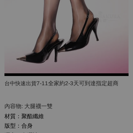
7-11
全家約
2-3
天可到達指定超商
台中快速出貨
:
內容物
大腿襪一雙
材質：聚酯纖維
版型：合身