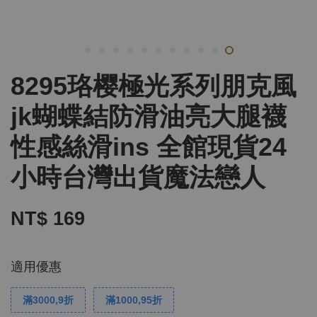
8295珞樱極光系列朋克風
jk蝴蝶結防滑油亮大腿襪
性感絲滑ins 全館現貨24
小時台灣出貨魔法戀人
NT$ 169
適用優惠
滿3000,9折
滿1000,95折