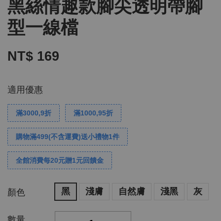
黑絲情趣款腳尖透明帶腳
型一線檔
NT$ 169
適用優惠
滿3000,9折
滿1000,95折
購物滿499(不含運費)送小禮物1件
全館消費每20元贈1元回饋金
黑
淺膚
自然膚
淺黑
灰
顏色
數量