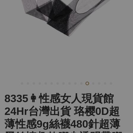
8335👩性感女人現貨館
24Hr台灣出貨 珞樱0D超
薄性感9g絲襪480針超薄