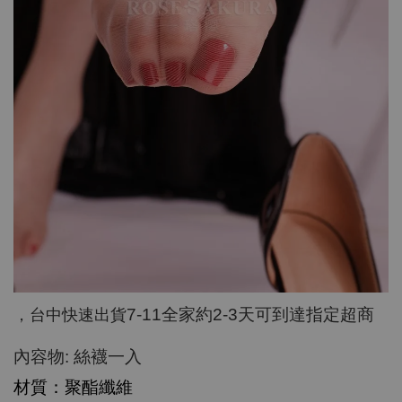
7-11
全家約
2-3
天可到達指定超商
，台中快速出貨
:
內容物
絲襪一入
材質：聚酯纖維