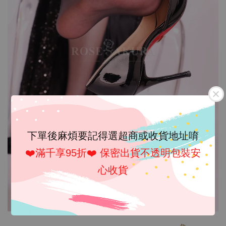
下單後麻煩要記得選超商或收貨地址唷
❤️滿千享95折❤️ 保密出貨不透明包裝安
心收貨