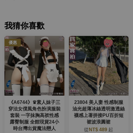
我猜你喜歡
優惠
《A6744》♛素人妹子三
23804 美人妻 性感制服
穿法女僕風角色扮演服裝
油光超薄冰絲透明激透絲
套裝 一字抹胸高衩性感
襪感上著拼接PU百折短
露臀制服 全館現貨24小
裙波浪圓裙
時台灣出貨魔法戀人
從
NT$ 489
起