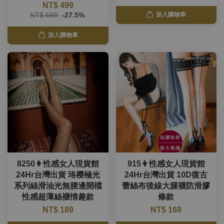
NT$ 499
NT$ 688
-27.5%
加入購物車
加入購物車
8250👩性感女人現貨館
915👩性感女人現貨館
24Hr台灣出貨 珞樱極光
24Hr台灣出貨 10D復古
系列絲滑油光無腰邊開檔
蕾絲布後線大腿襪防滑膠
性感超薄絲襪情趣款
條款
NT$ 189
NT$ 169