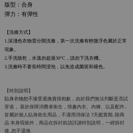
版型：合身
彈力：有彈性
【洗條方式】
1.
深淺色衣物需分開洗滌，第一次洗滌有輕微浮色屬於正常
現象。
2.
手洗陰乾，水溫勿超過
30°C
，請勿下洗衣機。
3.
洗滌時不要長時間浸泡，以免造成菌斑和褪色。
【特別說明】
貼身衣物恕不接受退換貨
很抱歉，由於我們無法判斷是否試
穿過，
基於保障消費者衛生，情趣內衣、內褲、以及配件..
皆屬於個人貼身衛生用品，不適用消保法 7天鑑賞期..除商
品 本身瑕疵外，商品在拆封前請詳讀特別說明，一經拆封
後..恕不退換