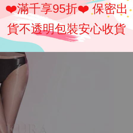
❤️滿千享95折❤️ 保密出
貨不透明包裝安心收貨