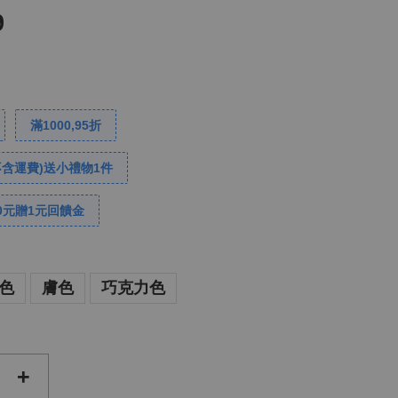
9
滿1000,95折
不含運費)送小禮物1件
0元贈1元回饋金
色
膚色
巧克力色
+