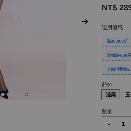
NT$ 28
適用優惠
滿3000,9折
購物滿499(
全館消費每2
顏色
淺黑
玉
數量
-