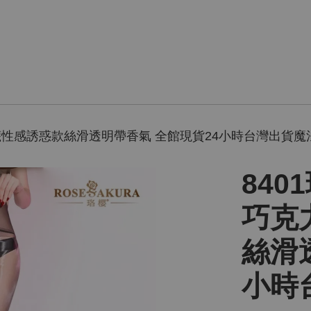
襪性感誘惑款絲滑透明帶香氣 全館現貨24小時台灣出貨魔
84
巧克
絲滑
小時