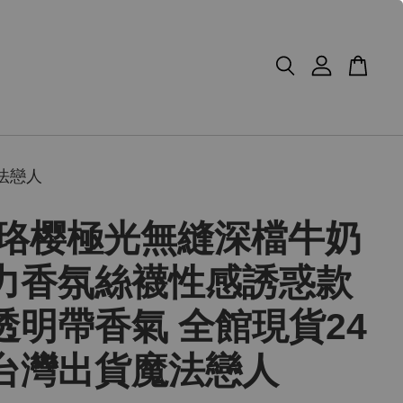
法戀人
01珞樱極光無縫深檔牛奶
力香氛絲襪性感誘惑款
透明帶香氣 全館現貨24
台灣出貨魔法戀人