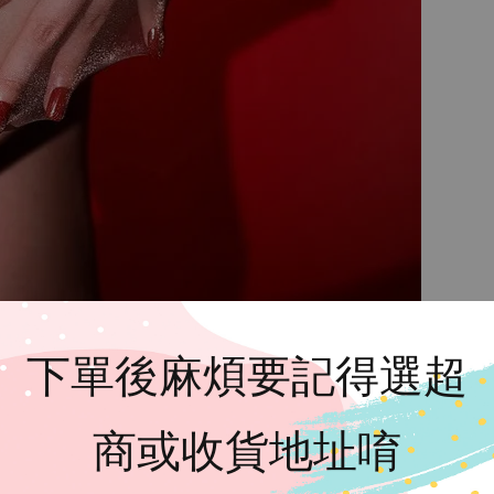
下單後麻煩要記得選超
商或收貨地址唷