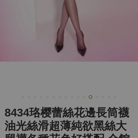
8434珞樱蕾絲花邊長筒襪
油光絲滑超薄純欲黑絲大