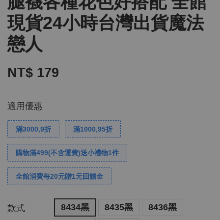
腿襪各種花色好搭配 全館
現貨24小時台灣出貨魔法
戀人
NT$ 179
適用優惠
滿3000,9折
滿1000,95折
購物滿499(不含運費)送小禮物1件
全館消費每20元贈1元回饋金
8434黑
8435黑
8436黑
款式