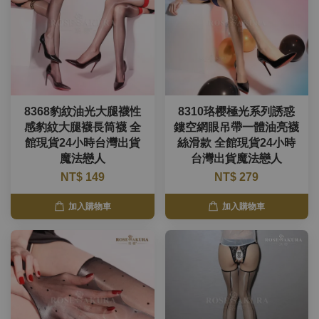
8368豹紋油光大腿襪性
8310珞樱極光系列誘惑
感豹紋大腿襪長筒襪 全
鏤空網眼吊帶一體油亮襪
館現貨24小時台灣出貨
絲滑款 全館現貨24小時
魔法戀人
台灣出貨魔法戀人
NT$ 149
NT$ 279
加入購物車
加入購物車