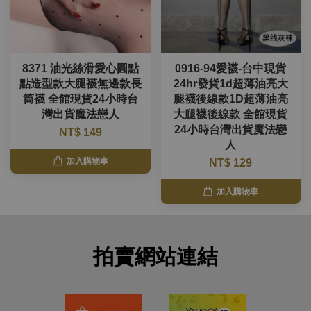
8371 油光絲滑愛心圓點
0916-94愛襪-台中現貨
點造型款大腿襪無邊款長
24hr發貨1d超薄油亮大
筒襪 全館現貨24小時台
腿襪後線款1D超薄油亮
灣出貨魔法戀人
大腿襪後線款 全館現貨
24小時台灣出貨魔法戀
NT$ 149
人
加入購物車
NT$ 129
加入購物車
拍賣網站連結