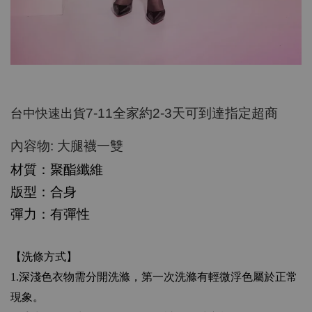
7-11
全家約
2-3
天可到達指定超商
台中快速出貨
:
內容物
大腿襪一雙
材質：聚酯纖維
版型：合身
彈力：有彈性
【洗條方式】
1.
深淺色衣物需分開洗滌，第一次洗滌有輕微浮色屬於正常
現象。