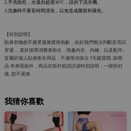
2.
手洗陰乾，水溫勿超過
30°C
，請勿下洗衣機。
3.
洗滌時不要長時間浸泡，以免造成菌斑和褪色。
【特別說明】
貼身衣物恕不接受退換貨
很抱歉，由於我們無法判斷是否試
穿過，
基於保障消費者衛生，情趣內衣、內褲、以及配件..
皆屬於個人貼身衛生用品，不適用消保法 7天鑑賞期..除商
品 本身瑕疵外，商品在拆封前請詳讀特別說明，一經拆封
後..恕不退換
我猜你喜歡