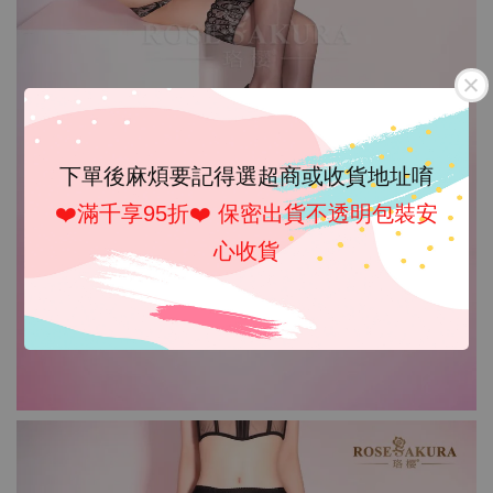
下單後麻煩要記得選超商或收貨地址唷
❤️滿千享95折❤️ 保密出貨不透明包裝安
心收貨