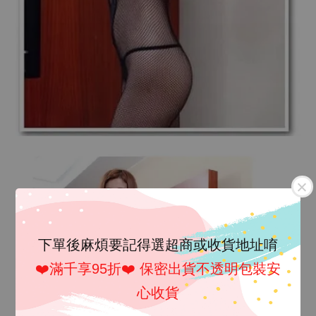
下單後麻煩要記得選超商或收貨地址唷
❤️滿千享95折❤️ 保密出貨不透明包裝安
心收貨