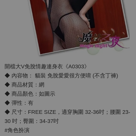
開檔大V免脫情趣連身衣《A0303》
◆ 內容物： 貓裝 免脫愛愛很方便唷 (不含丁褲)
◆ 商品材質：網
◆ 商品顏色：如圖示
◆ 彈性：有
◆ 尺寸：FREE SIZE，適穿胸圍 32-36吋；腰圍 23-
30 吋；臀圍：34-37吋
#角色扮演