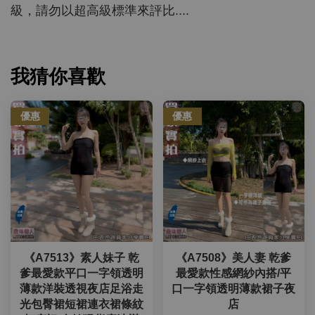
級，請勿以超高級標準來評比....
我猜你喜歡
優惠
優惠
《A7513》素人妹子 乾
《A7508》美人妻 乾爹
爹最愛款平口一字領透明
最愛款性感網紗內搭/平
薄款洋裝透視夜店足浴走
口一字領透明薄款裙子夜
光包臀裙短裙連衣裙條紋
店