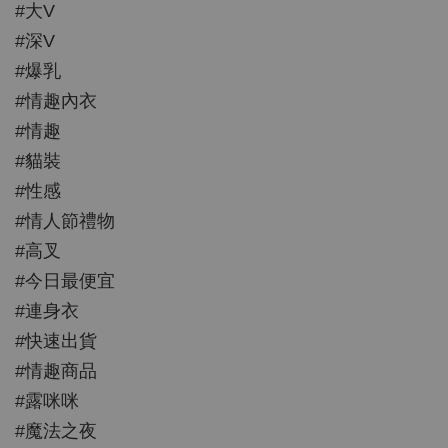
#大V
#深V
#爆乳
#情趣內衣
#情趣
#貓裝
#性感
#情人節禮物
#高叉
#今日最便宜
#連身衣
#快速出貨
#情趣商品
#露咪咪
#魔法之夜