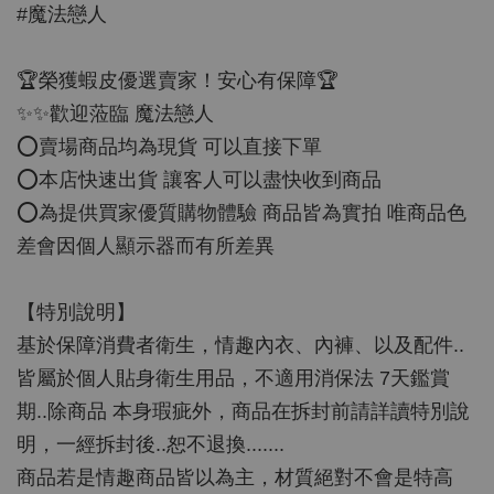
#魔法戀人
🏆榮獲蝦皮優選賣家！安心有保障🏆
✨✨歡迎蒞臨 魔法戀人
⭕️賣場商品均為現貨 可以直接下單
⭕️本店快速出貨 讓客人可以盡快收到商品
⭕️為提供買家優質購物體驗 商品皆為實拍 唯商品色
差會因個人顯示器而有所差異
【特別說明】
基於保障消費者衛生，情趣內衣、內褲、以及配件..
皆屬於個人貼身衛生用品，不適用消保法 7天鑑賞
期..除商品 本身瑕疵外，商品在拆封前請詳讀特別說
明，一經拆封後..恕不退換.......
商品若是情趣商品皆以為主，材質絕對不會是特高