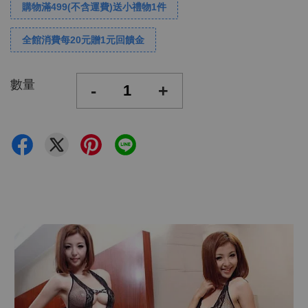
購物滿499(不含運費)送小禮物1件
全館消費每20元贈1元回饋金
數量
-
+