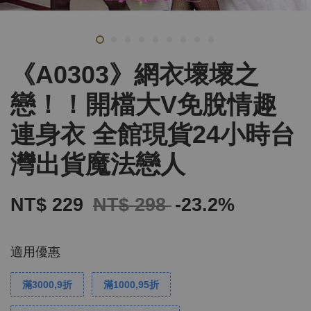
《A0303》網衣壞壞之
戀！！開檔大V免脫情趣
連身衣 全館現貨24小時台
灣出貨魔法戀人
NT$ 229
NT$ 298
-23.2%
適用優惠
滿3000,9折
滿1000,95折