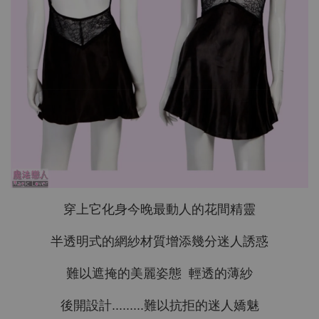
穿上它化身今晚最動人的花間精靈
半透明式的網紗材質增添幾分迷人誘惑
難以遮掩的美麗姿態 輕透的薄紗
後開設計.........難以抗拒的迷人嬌魅