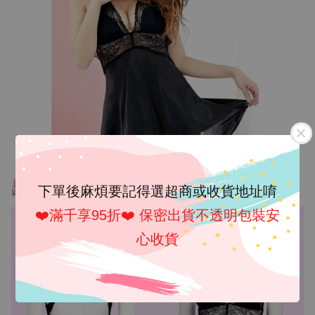
下單後麻煩要記得選超商或收貨地址唷
❤️滿千享95折❤️ 保密出貨不透明包裝安
心收貨