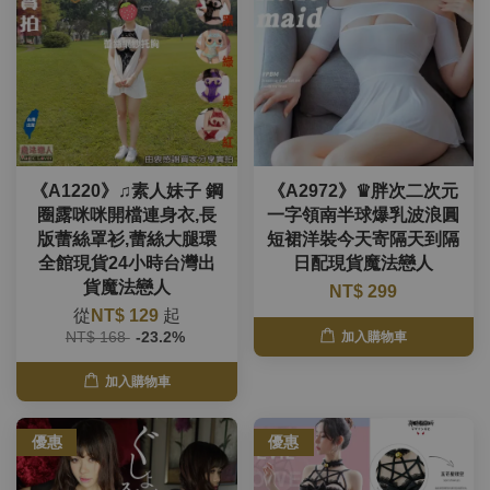
《A1220》♫素人妹子 鋼
《A2972》♛胖次二次元
圈露咪咪開檔連身衣,長
一字領南半球爆乳波浪圓
版蕾絲罩衫,蕾絲大腿環
短裙洋裝今天寄隔天到隔
全館現貨24小時台灣出
日配現貨魔法戀人
貨魔法戀人
NT$ 299
從
NT$ 129
起
NT$ 168
-23.2%
加入購物車
加入購物車
優惠
優惠