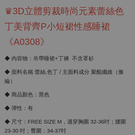
♛3D立體剪裁時尚元素蕾絲色
丁美背齊P小短裙性感睡裙
《A0308》
◆ 內容物：吊帶睡裙+丁褲 不含罩衫
◆ 面料名稱 蕾絲,色丁 / 主面料成分 聚酯纖維（滌
綸）
◆ 商品顏色：黑色
◆ 彈性：有
◆ 尺寸：FREE SIZE M，適穿胸圍 32-36吋；腰圍
23-30 吋；臀圍：34-37吋