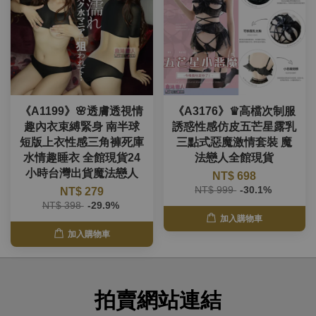
《A1199》🌸透膚透視情
《A3176》♛高檔次制服
趣內衣束縛緊身 南半球
誘惑性感仿皮五芒星露乳
短版上衣性感三角褲死庫
三點式惡魔激情套裝 魔
水情趣睡衣 全館現貨24
法戀人全館現貨
小時台灣出貨魔法戀人
NT$ 698
NT$ 999
-30.1%
NT$ 279
NT$ 398
-29.9%
加入購物車
加入購物車
拍賣網站連結