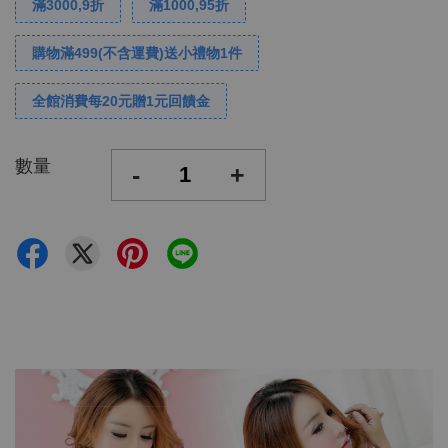
滿3000,9折
滿1000,95折
購物滿499(不含運費)送小禮物1件
全館消費每20元贈1元回饋金
數量
-
+