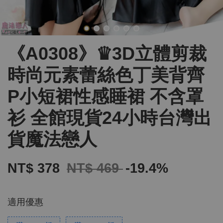
《A0308》♛3D立體剪裁
時尚元素蕾絲色丁美背齊
P小短裙性感睡裙 不含罩
衫 全館現貨24小時台灣出
貨魔法戀人
NT$ 378
NT$ 469
-19.4%
適用優惠