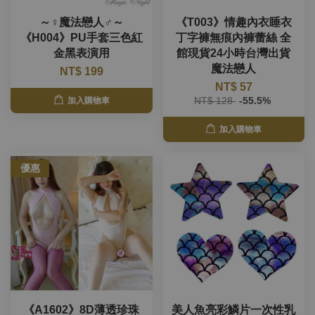
～♀魔法戀人♂～
《T003》情趣內衣睡衣
《H004》PU手套三色紅
丁字褲無痕內褲蕾絲 全
金黑表演用
館現貨24小時台灣出貨
魔法戀人
NT$ 199
NT$ 57
NT$ 128
-55.5%
加入購物車
加入購物車
優惠
《A1602》8D薄透珍珠
美人魚亮彩鱗片一次性乳