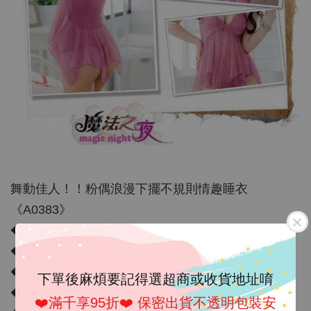
舞動佳人！！粉偶浪漫下擺不規則情趣睡衣
《A0383》
◆ 內容物： 情趣睡衣 丁褲
◆ 商品材質： 材質柔軟舒適
◆ 商品顏色：粉偶
下單後麻煩要記得選超商或收貨地址唷
◆ 彈性：有
❤️滿千享95折❤️ 保密出貨不透明包裝安