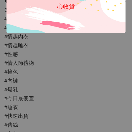
◆ 尺寸：FREE SIZE，適穿胸圍 32-36吋；腰圍 23-
心收貨
30 吋；臀圍：34-37吋
#角色扮演
#歐美
#情趣內衣
#情趣睡衣
#性感
#情人節禮物
#撞色
#內褲
#爆乳
#今日最便宜
#睡衣
#快速出貨
#蕾絲