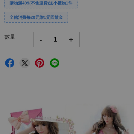
購物滿499(不含運費)送小禮物1件
全館消費每20元贈1元回饋金
數量
-
+