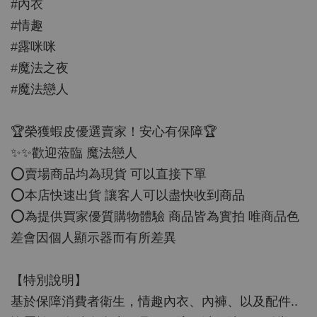
#內衣
#情趣
#露咪咪
#魔法之夜
#魔法戀人
🏆榮獲蝦皮優選賣家！安心有保障🏆
✨✨歡迎蒞臨 魔法戀人
⭕️賣場商品均為現貨 可以直接下單
⭕️本店快速出貨 讓客人可以盡快收到商品
⭕️為提供買家優質購物體驗 商品皆為實拍 唯商品色
差會因個人顯示器而有所差異
【特別說明】
基於保障消費者衛生，情趣內衣、內褲、以及配件..