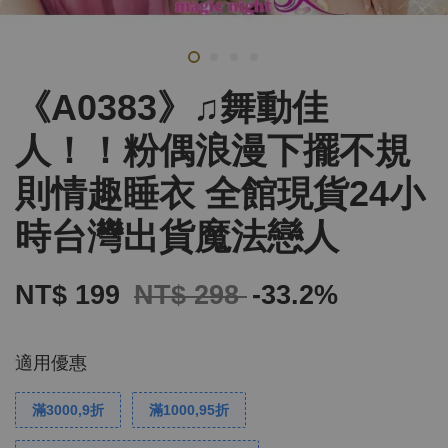
《A0383》♫舞動佳
人！！粉偶浪漫下擺不規
則情趣睡衣 全館現貨24小
時台灣出貨魔法戀人
NT$ 199
NT$ 298
-33.2%
適用優惠
滿3000,9折
滿1000,95折