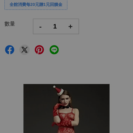
全館消費每20元贈1元回饋金
數量
-
+