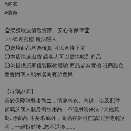
#網衣
#情趣
🏆榮獲蝦皮優選賣家！安心有保障🏆
✨✨歡迎蒞臨 魔法戀人
⭕️賣場商品均為現貨 可以直接下單
⭕️本店快速出貨 讓客人可以盡快收到商品
⭕️為提供買家優質購物體驗 商品皆為實拍 唯商品色
差會因個人顯示器而有所差異
【特別說明】
基於保障消費者衛生，情趣內衣、內褲、以及配件..
皆屬於個人貼身衛生用品，不適用消保法 7天鑑賞
期..除商品 本身瑕疵外，商品在拆封前請詳讀特別說
明，一經拆封後..恕不退換.......