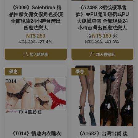
《S009》Selebritee 精
《A2498-3裙或襪單售
品性感女佣女僕角色扮演
款》❤️PU開叉短裙或PU
全館現貨24小時台灣出
大腿襪單售 全館現貨24
貨魔法戀人
小時台灣出貨魔法戀人
NT$ 289
從
NT$ 169
起
NT$ 398
-27.4%
NT$ 298
-43.3%
加入購物車
加入購物車
優惠
優惠
《T014》情趣內衣睡衣
《A1682》台灣出貨 後