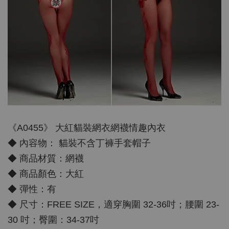
《A0455》 大紅貓裝網衣網襪情趣內衣
◆ 內容物： 貓裝不含丁褲手套帽子
◆ 商品材質：網襪
◆ 商品顏色：大紅
◆ 彈性：有
◆ 尺寸：FREE SIZE，適穿胸圍 32-36吋；腰圍 23-
30 吋；臀圍：34-37吋