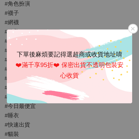
#角色扮演
#襪子
#網襪
#歐美
#情趣內衣
#情趣睡衣
下單後麻煩要記得選超商或收貨地址唷
#性感
❤️滿千享95折❤️ 保密出貨不透明包裝安
#情人節禮物
心收貨
#撞色
#大紅
#爆乳
#今日最便宜
#睡衣
#快速出貨
#貓裝