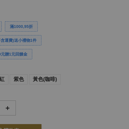
滿1000,95折
不含運費)送小禮物1件
0元贈1元回饋金
紅
紫色
黃色(咖啡)
+