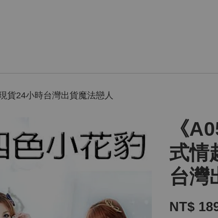
館現貨24小時台灣出貨魔法戀人
《A
式情
台灣
NT$ 18