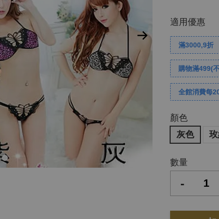
適用優惠
滿3000,9折
購物滿499(
全館消費每2
顏色
灰色
玫
數量
-