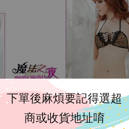
下單後麻煩要記得選超
商或收貨地址唷