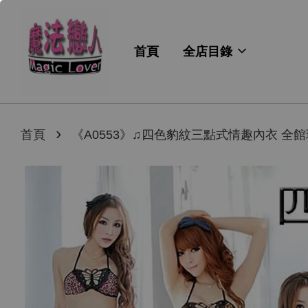
首頁
全店目錄
›
首頁
《A0553》♫四色豹紋三點式情趣內衣 全