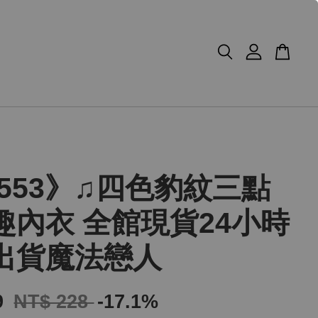
0553》♫四色豹紋三點
趣內衣 全館現貨24小時
出貨魔法戀人
9
NT$ 228
-17.1%