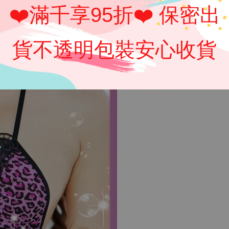
❤️滿千享95折❤️ 保密出
貨不透明包裝安心收貨