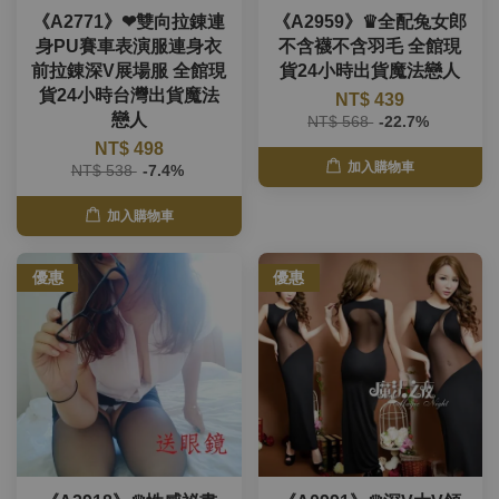
《A2771》❤雙向拉錬連
《A2959》♛全配兔女郎
身PU賽車表演服連身衣
不含襪不含羽毛 全館現
前拉錬深V展場服 全館現
貨24小時出貨魔法戀人
貨24小時台灣出貨魔法
NT$ 439
戀人
NT$ 568
-22.7%
NT$ 498
加入購物車
NT$ 538
-7.4%
加入購物車
優惠
優惠