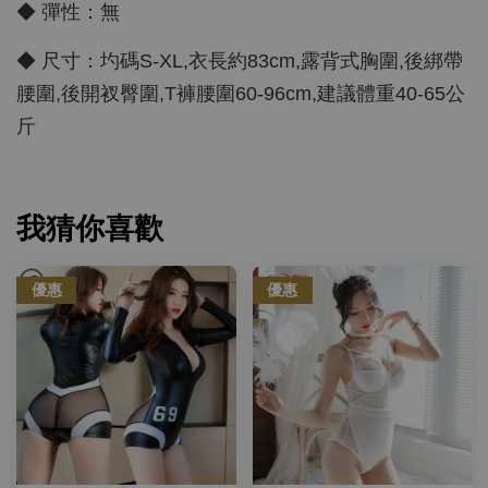
◆ 彈性：無
◆ 尺寸：圴碼S-XL,衣長約83cm,露背式胸圍,後綁帶
腰圍,後開衩臀圍,T褲腰圍60-96cm,建議體重40-65公
斤
我猜你喜歡
優惠
優惠