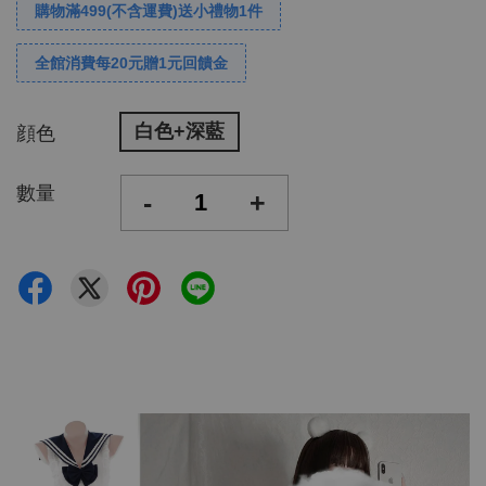
購物滿499(不含運費)送小禮物1件
全館消費每20元贈1元回饋金
白色+深藍
顔色
數量
-
+