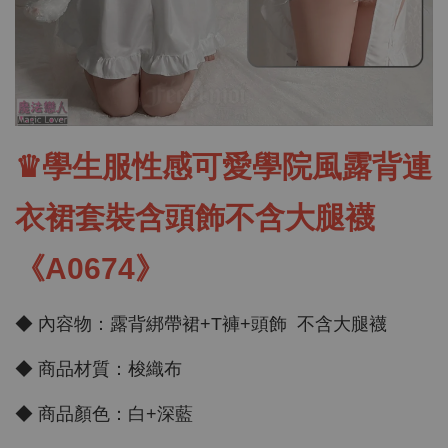
♛學生服性感可愛學院風露背連
衣裙套裝含頭飾不含大腿襪
《A0674》
◆ 內容物：露背綁帶裙+T褲+頭飾 不含大腿襪
◆ 商品材質：梭織布
◆ 商品顏色：白+深藍