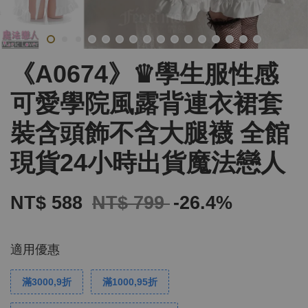
《A0674》♛學生服性感
可愛學院風露背連衣裙套
裝含頭飾不含大腿襪 全館
現貨24小時出貨魔法戀人
NT$ 588
NT$ 799
-26.4%
適用優惠
滿3000,9折
滿1000,95折