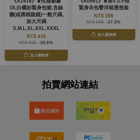
《A2918》♛性感祕書
《A0991》♛深V大V領
OL白襯衫緊身包裙,含絲
緊身衣包臀洋裝透視裝
襪(或黑框眼鏡)一般尺碼,
NT$ 399
加大尺碼
NT$ 549
-27.3%
S,M,L,XL,XXL,XXXL
加入購物車
NT$ 439
NT$ 598
-26.6%
加入購物車
拍賣網站連結