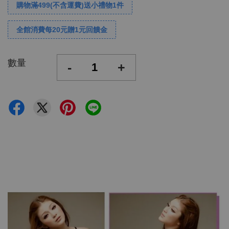
購物滿499(不含運費)送小禮物1件
全館消費每20元贈1元回饋金
數量
-
+