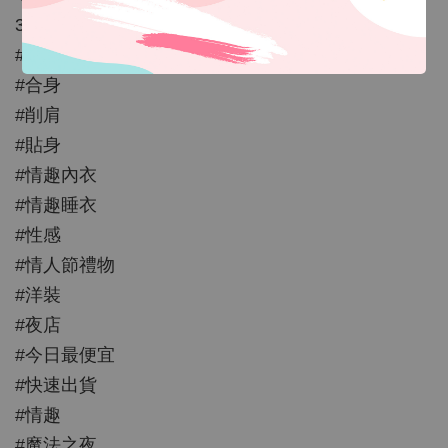
30 吋；臀圍：34-37吋
#角色扮演
#合身
#削肩
#貼身
#情趣內衣
#情趣睡衣
#性感
#情人節禮物
#洋裝
#夜店
#今日最便宜
#快速出貨
#情趣
#魔法之夜