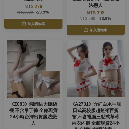
法戀人
NT$ 279
NT$ 398
-29.9%
NT$ 398
NT$ 599
-33.6%
加入購物車
加入購物車
《Z083》蝴蝴結大腿絲
《A2731》☆紅白水手服
襪 不含吊丁褲 全館現貨
日式高校服超短裙百折
24小時台灣出貨魔法戀
裙,不含裡面三點式草莓
人
內衣內褲 全館現貨24小