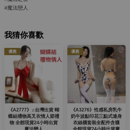
#魔法戀人
我猜你喜歡
優惠
優惠
《A2777》♫台灣出貨 蝴
《A3276》性感私房乳牛
蝶結禮物高叉衣情人節禮
奶牛波點印花三點式連身
物 全館現貨24小時出貨
衣絲襪套裝全配件含襪
魔法戀人
全館現貨24小時出貨魔