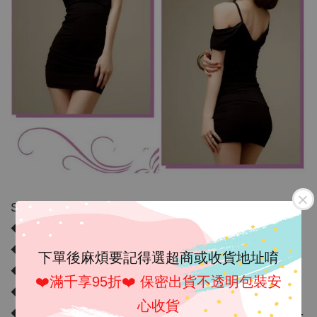
S曲線！！合身削肩貼身小洋裝《A0830》
◆ 內容物： 洋裝
◆ 商品材質 : 牛奶絲
下單後麻煩要記得選超商或收貨地址唷
◆ 商品顏色：如圖示
❤️滿千享95折❤️ 保密出貨不透明包裝安
◆ 彈性：有
心收貨
◆ 尺寸：FREE SIZE，適穿胸圍 32-36吋；腰圍 23-