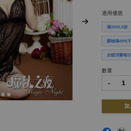
適用優惠
滿3000,9折
購物滿499(
全館消費每2
數量
-
加