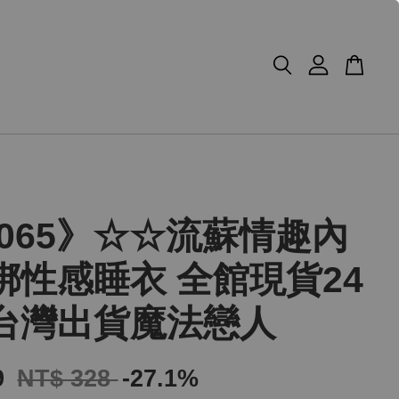
1065》☆☆流蘇情趣內
綁性感睡衣 全館現貨24
台灣出貨魔法戀人
9
NT$ 328
-27.1%