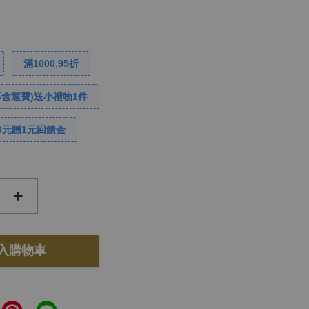
滿1000,95折
不含運費)送小禮物1件
0元贈1元回饋金
+
入購物車