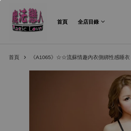
首頁
全店目錄
›
首頁
《A1065》☆☆流蘇情趣內衣側綁性感睡衣