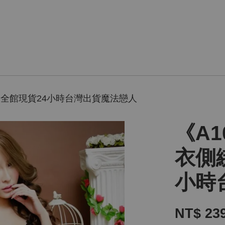
 全館現貨24小時台灣出貨魔法戀人
《A
衣側
小時
NT$ 23