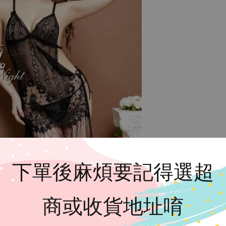
下單後麻煩要記得選超
商或收貨地址唷