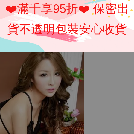
❤️滿千享95折❤️ 保密出
貨不透明包裝安心收貨