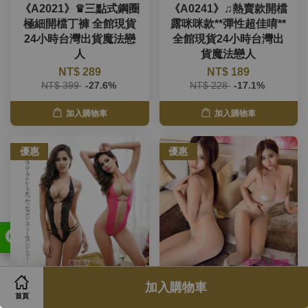
《A2021》♛三點式鋼圈
《A0241》♫熱賣款開檔
極細開檔丁褲 全館現貨
露咪咪款**彈性超佳唷**
24小時台灣出貨魔法戀
全館現貨24小時台灣出
人
貨魔法戀人
NT$ 289
NT$ 189
NT$ 399
-27.6%
NT$ 228
-17.1%
加入購物車
加入購物車
優惠
優惠
加入購物車
《A1208》♫歐美款大V
《A1767》油亮閃光連身
首頁
深V爆乳情趣內衣 全館現
絲襪衣 全館現貨24小時