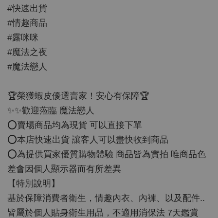
#快速出貨
#情趣商品
#露咪咪
#魔法之夜
#魔法戀人
🏆榮獲蝦皮優選賣家！安心有保障🏆
✨✨歡迎蒞臨 魔法戀人
⭕️賣場商品均為現貨 可以直接下單
⭕️本店快速出貨 讓客人可以盡快收到商品
⭕️為提供買家優質購物體驗 商品皆為實拍 唯商品色
差會因個人顯示器而有所差異
【特別說明】
基於保障消費者衛生，情趣內衣、內褲、以及配件..
皆屬於個人貼身衛生用品，不適用消保法 7天鑑賞