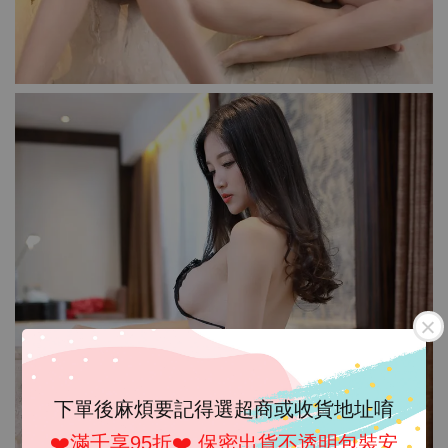
下單後麻煩要記得選超商或收貨地址唷
❤️滿千享95折❤️ 保密出貨不透明包裝安