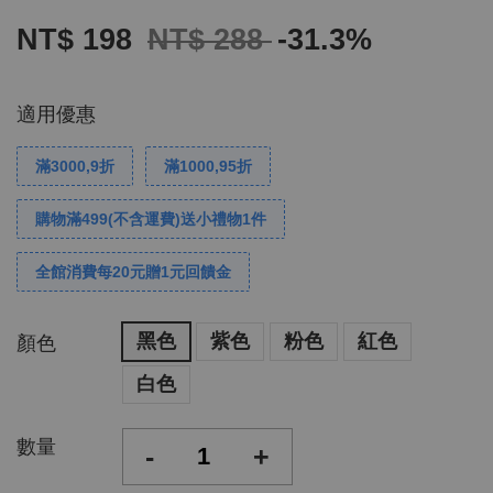
NT$ 198
NT$ 288
-31.3%
適用優惠
滿3000,9折
滿1000,95折
購物滿499(不含運費)送小禮物1件
全館消費每20元贈1元回饋金
黑色
紫色
粉色
紅色
顏色
白色
數量
-
+