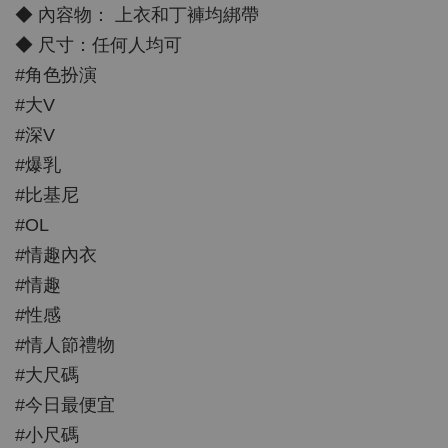
◆ 內容物： 上衣和丁褲均綁帶
◆ 尺寸：任何人均可
#角色扮演
#大V
#深V
#爆乳
#比基尼
#OL
#情趣內衣
#情趣
#性感
#情人節禮物
#大尺碼
#今日最便宜
#小尺碼