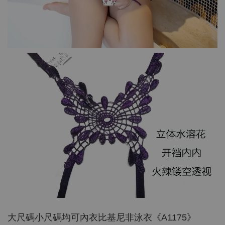
大尺碼小尺碼均可內衣比基尼非泳衣《A1175》