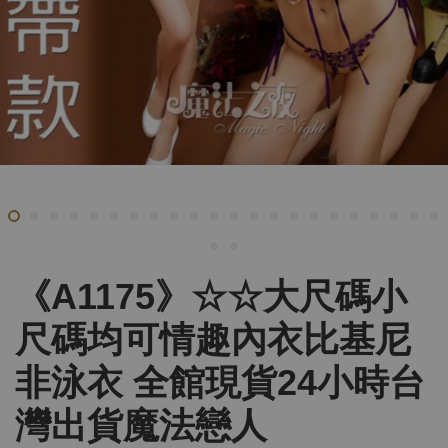
《A1175》☆☆大尺碼小
尺碼均可情趣內衣比基尼
非泳衣 全館現貨24小時台
灣出貨魔法戀人