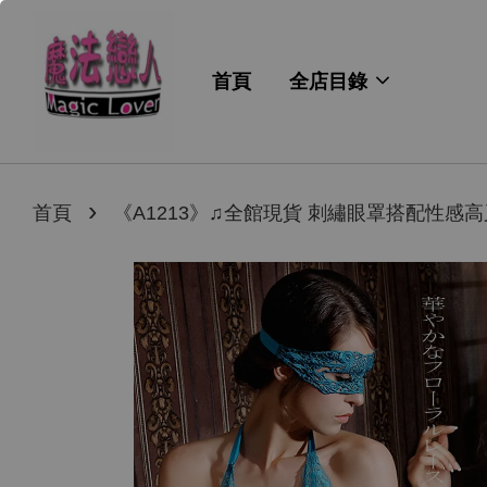
首頁
全店目錄
›
首頁
《A1213》♫全館現貨 刺繡眼罩搭配性