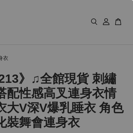
身衣
213》♫全館現貨 刺繡
搭配性感高叉連身衣情
衣大V深V爆乳睡衣 角色
化裝舞會連身衣