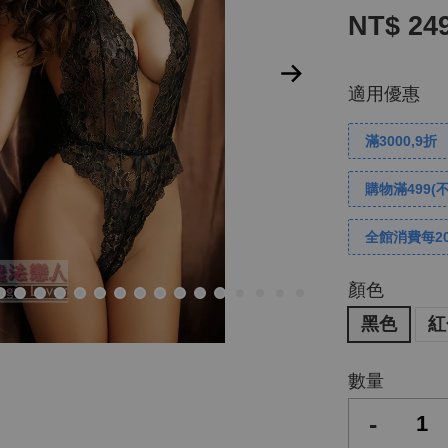
NT$ 24
適用優惠
滿3000,9折
購物滿499(
全館消費每2
顏色
黑色
紅
數量
-