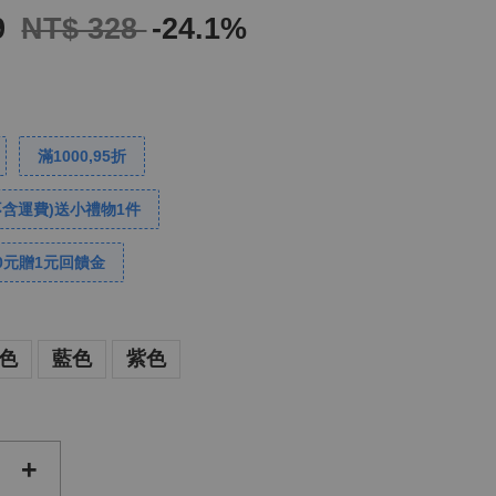
9
NT$ 328
-24.1%
滿1000,95折
不含運費)送小禮物1件
0元贈1元回饋金
色
藍色
紫色
+