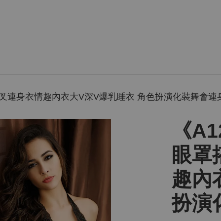
感高叉連身衣情趣內衣大V深V爆乳睡衣 角色扮演化裝舞會連
《A1
眼罩
趣內
扮演