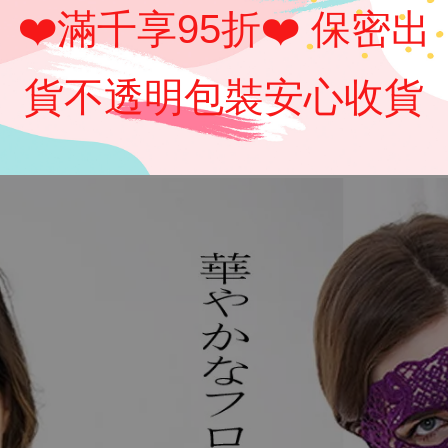
❤️滿千享95折❤️ 保密出
貨不透明包裝安心收貨