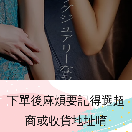
下單後麻煩要記得選超
商或收貨地址唷