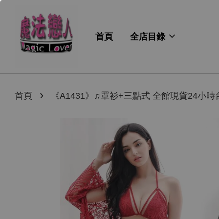
首頁
全店目錄
›
首頁
《A1431》♫罩衫+三點式 全館現貨24小