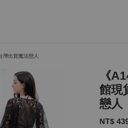
時台灣出貨魔法戀人
《A1
館現
戀人
NT$ 43