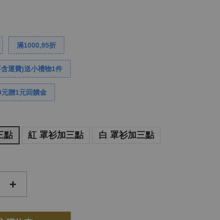
滿1000,95折
不含運費)送小禮物1件
0元贈1元回饋金
三點
紅 罩衫加三點
白 罩衫加三點
+