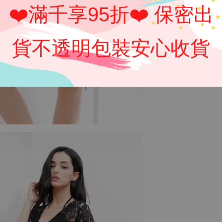
❤️滿千享95折❤️ 保密出
貨不透明包裝安心收貨