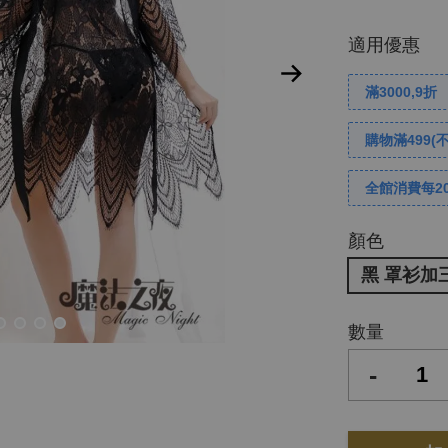
適用優惠
滿3000,9折
購物滿499(
全館消費每2
顏色
黑 罩衫加
數量
-