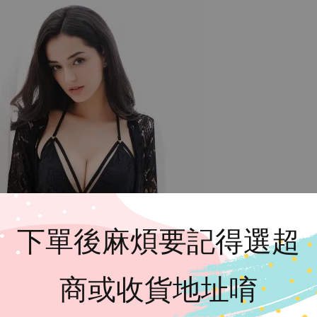
下單後麻煩要記得選超
商或收貨地址唷