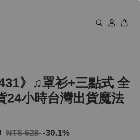
431》♫罩衫+三點式 全
貨24小時台灣出貨魔法
9
NT$ 628
-30.1%