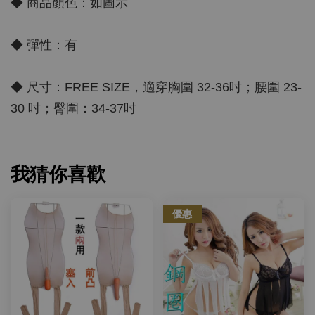
◆ 商品顏色：如圖示
◆ 彈性：有
◆ 尺寸：FREE SIZE，適穿胸圍 32-36吋；腰圍 23-
30 吋；臀圍：34-37吋
我猜你喜歡
優惠