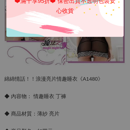
❤️滿千享95折❤️ 保密出貨不透明包裝安
心收貨
綿綿情話！！浪漫亮片情趣睡衣《A1480》
◆ 內容物： 情趣睡衣 丁褲
◆ 商品材質：薄紗 亮片