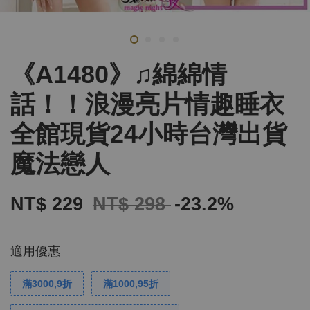
《A1480》♫綿綿情
話！！浪漫亮片情趣睡衣
全館現貨24小時台灣出貨
魔法戀人
NT$ 229
NT$ 298
-23.2%
適用優惠
滿3000,9折
滿1000,95折