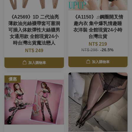
《A2569》1D 二代油亮
《A1150》♫鋼圈開叉情
薄款油光絲襪帶套可塞洞
趣內衣 集中爆乳情趣睡
可插入体款彈性大絲襪男
衣洋裝 全館現貨24小時
女通用款 全館現貨24小
台灣出貨
時台灣出貨魔法戀人
NT$ 219
NT$ 298
-26.5%
NT$ 249
加入購物車
加入購物車
優惠