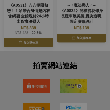
《A0531》☆☆極限熱
～♀魔法戀人♂～
戀！！吊帶合身情趣內衣
《A0832》開檔提花修身
含網襪 全館現貨24小時
長腿車展美腿,腳尖透明,
出貨魔法戀人
固定腳形設計
NT$ 339
NT$ 139
NT$ 428
-20.8%
加入購物車
加入購物車
拍賣網站連結