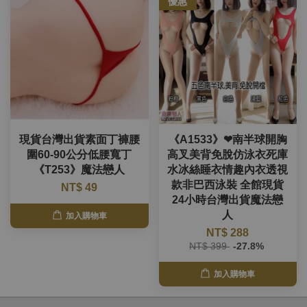
優惠
現貨台灣出貨素面丁褲腰
《A1533》❤南半球開胸
圍60-90公分低腰寬丁
高叉美背免脫仿泳衣死庫
《T253》魔法戀人
水冰絲睡衣情趣內衣透視
款非巴西泳裝 全館現貨
NT$ 49
24小時台灣出貨魔法戀
人
加入購物車
NT$ 288
NT$ 399
-27.8%
加入購物車