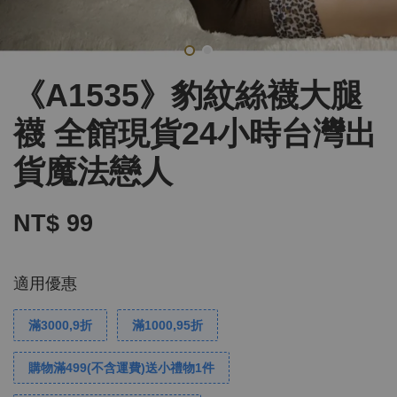
《A1535》豹紋絲襪大腿
襪 全館現貨24小時台灣出
貨魔法戀人
NT$ 99
適用優惠
滿3000,9折
滿1000,95折
購物滿499(不含運費)送小禮物1件