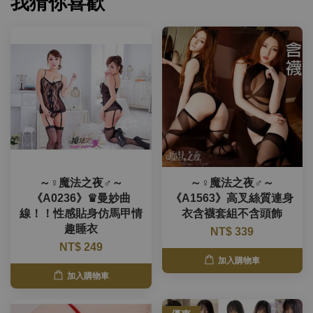
我猜你喜歡
～♀魔法之夜♂～
～♀魔法之夜♂～
《A0236》♛曼妙曲
《A1563》高叉絲質連身
線！！性感貼身仿馬甲情
衣含襪套組不含頭飾
趣睡衣
NT$ 339
NT$ 249
加入購物車
加入購物車