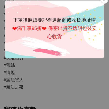
#歐美
#情趣內衣
下單後麻煩要記得選超商或收貨地址唷
#情趣睡衣
❤️滿千享95折❤️ 保密出貨不透明包裝安
#性感
#情人節禮物
心收貨
#撞色
#今日最便宜
#快速出貨
#蕾絲
#情趣
#魔法戀人
#魔法之夜