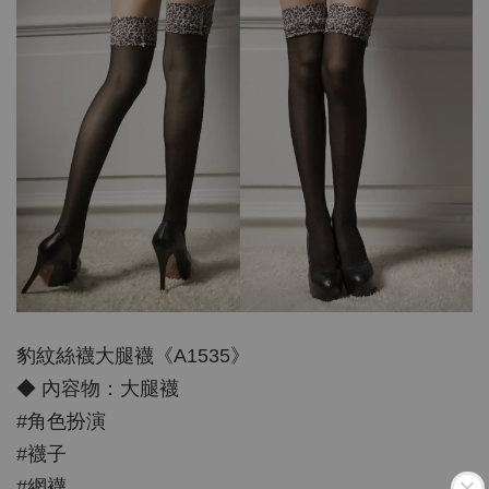
豹紋絲襪大腿襪《A1535》
◆ 內容物：大腿襪
#角色扮演
#襪子
#網襪