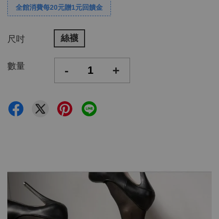
全館消費每20元贈1元回饋金
絲襪
尺吋
數量
-
+