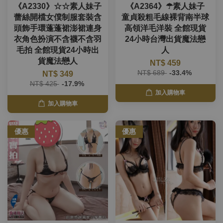
《A2330》☆☆素人妹子
《A2364》☂素人妹子
蕾絲開檔女僕制服套裝含
童貞殺粗毛線裸背南半球
頭飾手環蓬蓬裙澎裙連身
高領洋毛洋裝 全館現貨
衣角色扮演不含襪不含羽
24小時台灣出貨魔法戀
毛拍 全館現貨24小時出
人
貨魔法戀人
NT$ 459
NT$ 689
-33.4%
NT$ 349
NT$ 425
-17.9%
加入購物車
加入購物車
優惠
優惠