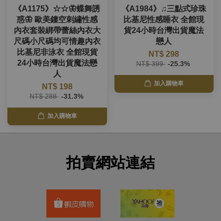
《A1175》☆☆🦋蝶舞誘
《A1984》♫三點式珍珠
惑🦋 歐美鏤空刺繡性感
比基尼性感睡衣 全館現
內衣套裝綁帶蕾絲內衣大
貨24小時台灣出貨魔法
尺碼小尺碼均可情趣內衣
戀人
比基尼非泳衣 全館現貨
NT$ 298
24小時台灣出貨魔法戀
NT$ 399
-25.3%
人
加入購物車
NT$ 198
NT$ 288
-31.3%
加入購物車
拍賣網站連結