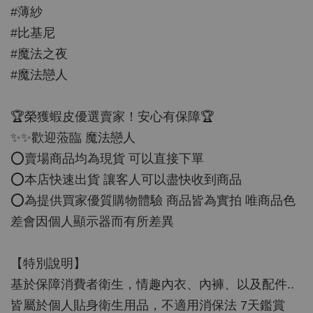
#薄紗
#比基尼
#魔法之夜
#魔法戀人
🏆榮獲蝦皮優選賣家！安心有保障🏆
✨✨歡迎蒞臨 魔法戀人
⭕️賣場商品均為現貨 可以直接下單
⭕️本店快速出貨 讓客人可以盡快收到商品
⭕️為提供買家優質購物體驗 商品皆為實拍 唯商品色
差會因個人顯示器而有所差異
【特別說明】
基於保障消費者衛生，情趣內衣、內褲、以及配件..
皆屬於個人貼身衛生用品，不適用消保法 7天鑑賞