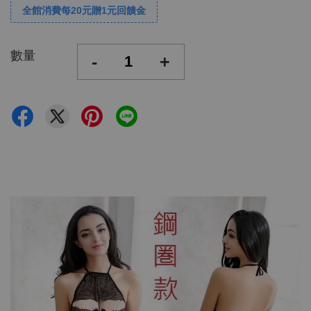
全館消費每20元贈1元回饋金
數量
-
+