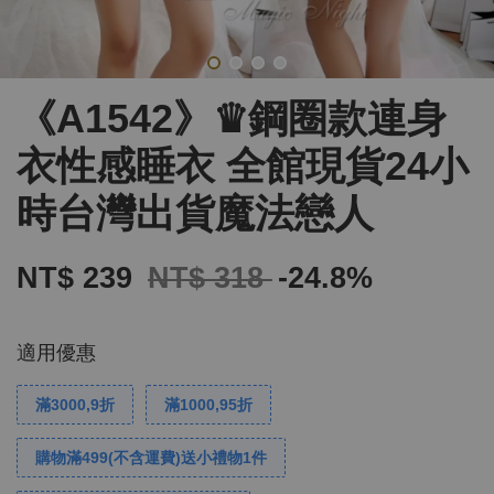
《A1542》♛鋼圈款連身
衣性感睡衣 全館現貨24小
時台灣出貨魔法戀人
NT$ 239
NT$ 318
-24.8%
適用優惠
滿3000,9折
滿1000,95折
購物滿499(不含運費)送小禮物1件