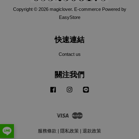
Copyright © 2026 magiclover. E-commerce Powered by
EasyStore
快速連結
Contact us
關注我們
Facebook
Instagram
Line
Visa
Master
服務條款
|
隱私政策
|
退款政策