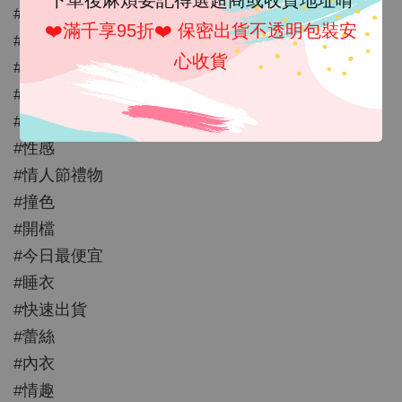
#三點式
❤️滿千享95折❤️ 保密出貨不透明包裝安
#刺繡
心收貨
#歐美
#情趣內衣
#情趣睡衣
#性感
#情人節禮物
#撞色
#開檔
#今日最便宜
#睡衣
#快速出貨
#蕾絲
#內衣
#情趣