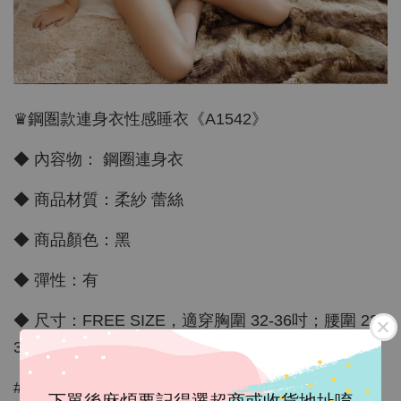
♛鋼圏款連身衣性感睡衣《A1542》
◆ 內容物： 鋼圈連身衣
◆ 商品材質：柔紗 蕾絲
◆ 商品顏色：黑
◆ 彈性：有
◆ 尺寸：FREE SIZE，適穿胸圍 32-36吋；腰圍 23-
30 吋；臀圍：34-37吋
#角色扮演
下單後麻煩要記得選超商或收貨地址唷