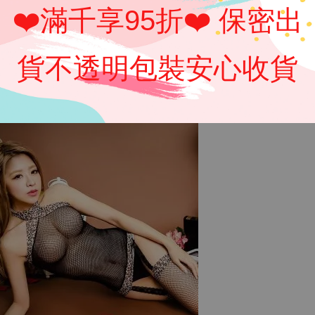
❤️滿千享95折❤️ 保密出
貨不透明包裝安心收貨