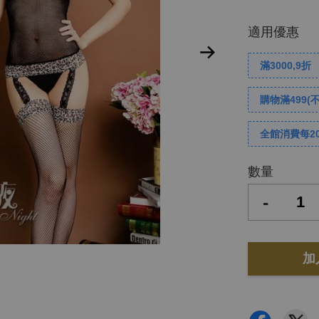
適用優惠
滿3000,9折
購物滿499(
全館消費每2
數量
-
加