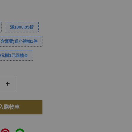
滿1000,95折
不含運費)送小禮物1件
0元贈1元回饋金
+
入購物車