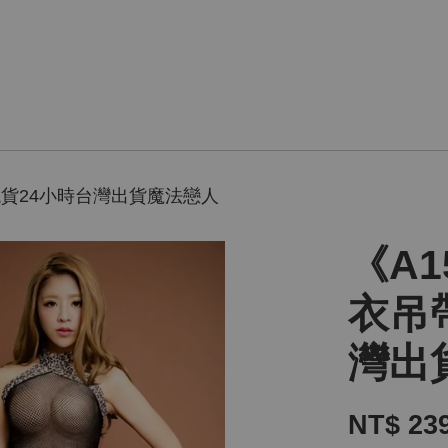
現貨24小時台灣出貨魔法戀人
《A
衣吊
灣出
NT$ 23