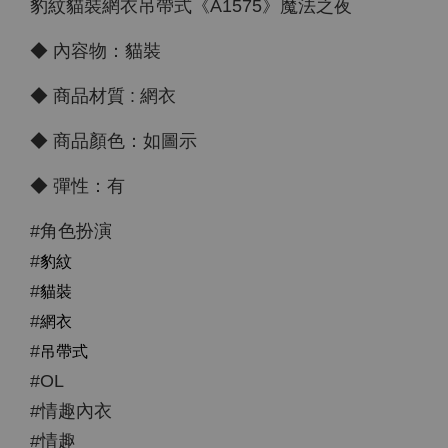
豹紋貓裝網衣吊帶式《A1575》魔法之夜
◆ 內容物：貓裝
◆ 商品材質 : 網衣
◆ 商品顏色：如圖示
◆ 彈性：有
#角色扮演
豹紋
#
貓裝
#
網衣
#
吊帶式
#
#OL
#情趣內衣
#情趣