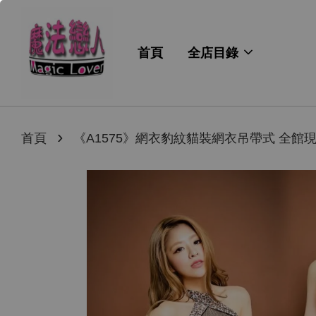
首頁
全店目錄
›
首頁
《A1575》網衣豹紋貓裝網衣吊帶式 全館