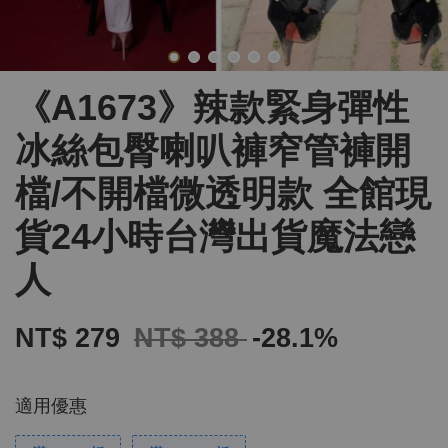
《A1673》辣款緊身彈性
冰絲包臀喇叭褲窄管褲開
檔/不開檔微透明款 全館現
貨24小時台灣出貨魔法戀
人
NT$ 279
NT$ 388
-28.1%
適用優惠