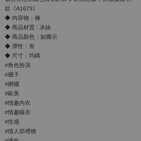
款《A1673》
◆ 內容物：褲
◆ 商品材質 : 冰絲
◆ 商品顏色：如圖示
◆ 彈性：有
◆ 尺寸：均碼
#角色扮演
#襪子
#網襪
#歐美
#情趣內衣
#情趣睡衣
#性感
#情人節禮物
#撞色