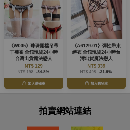
《W005》珠珠開檔吊帶
《A6129-01》彈性帶束
丁褲裙 全館現貨24小時
縛衣 全館現貨24小時台
台灣出貨魔法戀人
灣出貨魔法戀人
NT$ 129
NT$ 339
NT$ 198
-34.8%
NT$ 498
-31.9%
加入購物車
加入購物車
拍賣網站連結