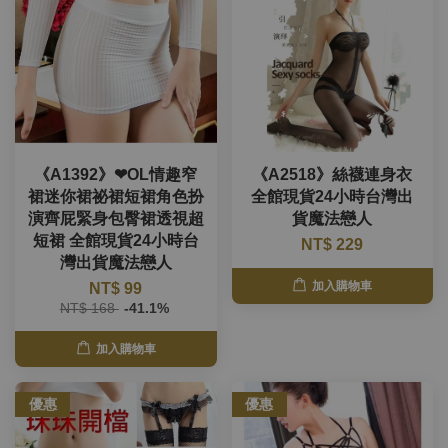
《A1392》❤OL情趣窄
《A2518》絲襪連身衣
裙迷你裙祕裙短裙角色扮
全館現貨24小時台灣出
演齊屁緊身包臀裙透視超
貨魔法戀人
短裙 全館現貨24小時台
NT$ 229
灣出貨魔法戀人
加入購物車
NT$ 99
NT$ 168
-41.1%
加入購物車
優惠
優惠