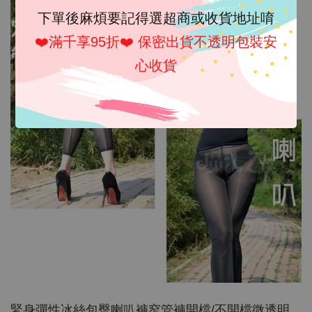
下單後麻煩要記得選超商或收貨地址唷
❤️滿千享95折❤️ 保密出貨不透明包裝安
心收貨
緊身彈性冰絲包臀喇叭褲窄管褲開檔/不開檔微透明