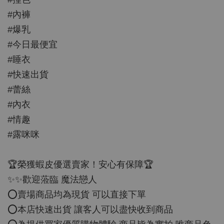
#內褲
#爆乳
#今日最便宜
#睡衣
#快速出貨
#蕾絲
#內衣
#情趣
#露咪咪
🏆榮獲蝦皮優選賣家！安心有保障🏆
✨✨歡迎蒞臨 魔法戀人
⭕️賣場商品均為現貨 可以直接下單
⭕️本店快速出貨 讓客人可以盡快收到商品