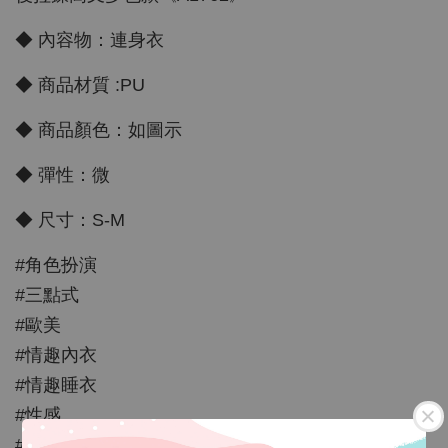
◆ 內容物：連身衣
◆ 商品材質 :PU
◆ 商品顏色：如圖示
◆ 彈性：微
◆ 尺寸：S-M
#角色扮演
#三點式
#歐美
#情趣內衣
#情趣睡衣
#性感
#情人節禮物