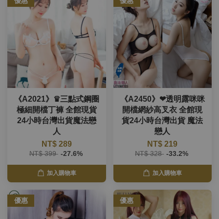
優惠
優惠
《A2021》♛三點式鋼圈
《A2450》❤透明露咪咪
極細開檔丁褲 全館現貨
開檔網紗高叉衣 全館現
24小時台灣出貨魔法戀
貨24小時台灣出貨 魔法
人
戀人
NT$ 289
NT$ 219
NT$ 399
-27.6%
NT$ 328
-33.2%
加入購物車
加入購物車
優惠
優惠