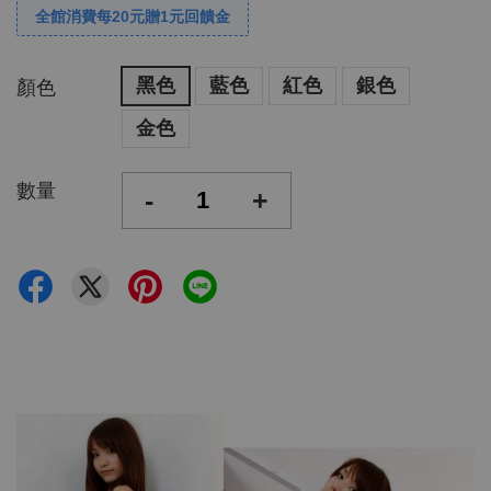
全館消費每20元贈1元回饋金
黑色
藍色
紅色
銀色
顏色
金色
數量
-
+