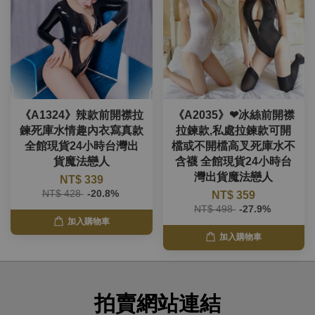
《A1324》辣款前開襟拉
《A2035》❤冰絲前開襟
鍊死庫水情趣內衣寫真款
拉鍊款,私處拉鍊款可開
全館現貨24小時台灣出
檔或不開檔高叉死庫水不
貨魔法戀人
含襪 全館現貨24小時台
灣出貨魔法戀人
NT$ 339
NT$ 428
-20.8%
NT$ 359
NT$ 498
-27.9%
加入購物車
加入購物車
拍賣網站連結