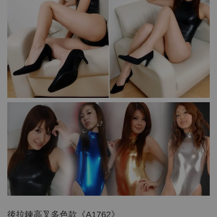
後拉鍊高叉多色款《A1762》