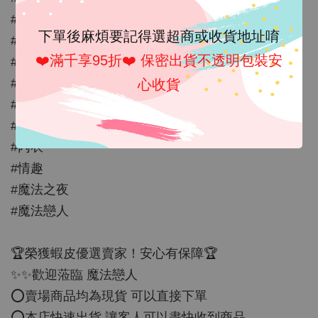
#撞色
下單後麻煩要記得選超商或收貨地址唷
#開檔
❤️滿千享95折❤️ 保密出貨不透明包裝安
#今日最便宜
#睡衣
心收貨
#快速出貨
#蕾絲
#內衣
#情趣
#魔法之夜
#魔法戀人
🏆榮獲蝦皮優選賣家！安心有保障🏆
✨✨歡迎蒞臨 魔法戀人
⭕️賣場商品均為現貨 可以直接下單
⭕️本店快速出貨 讓客人可以盡快收到商品