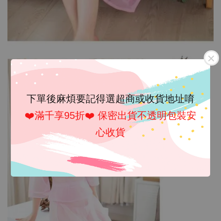
下單後麻煩要記得選超商或收貨地址唷
❤️滿千享95折❤️ 保密出貨不透明包裝安
心收貨