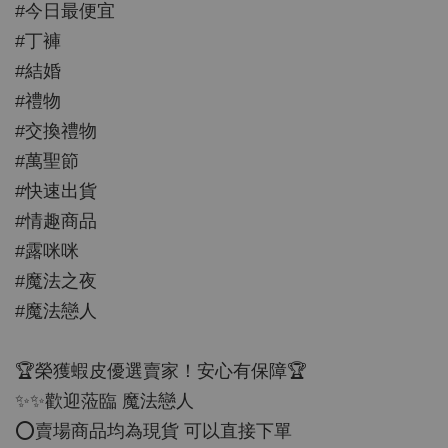
#今日最便宜
#丁褲
#結婚
#禮物
#交換禮物
#萬聖節
#快速出貨
#情趣商品
#露咪咪
#魔法之夜
#魔法戀人
🏆榮獲蝦皮優選賣家！安心有保障🏆
✨✨歡迎蒞臨 魔法戀人
⭕️賣場商品均為現貨 可以直接下單