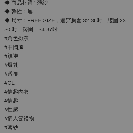
◆ 商品材質 : 薄紗
◆ 彈性：無
◆ 尺寸：FREE SIZE，適穿胸圍 32-36吋；腰圍 23-
30 吋；臀圍：34-37吋
#角色扮演
#中國風
#旗袍
#爆乳
#透視
#OL
#情趣內衣
#情趣
#性感
#情人節禮物
#薄紗