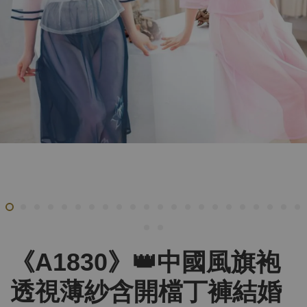
《A1830》👑中國風旗袍
透視薄紗含開檔丁褲結婚