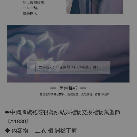
👑中國風旗袍透視薄紗結婚禮物交換禮物萬聖節
《A1830》
◆ 內容物： 上衣,裙,開檔丁褲