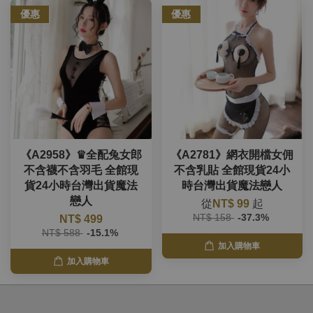
優惠
優惠
《A2958》♛全配兔女郎
《A2781》網衣開檔女佣
不含襪不含羽毛 全館現
不含乳貼 全館現貨24小
貨24小時台灣出貨魔法
時台灣出貨魔法戀人
戀人
從
NT$ 99
起
NT$ 158
-37.3%
NT$ 499
NT$ 588
-15.1%
加入購物車
加入購物車