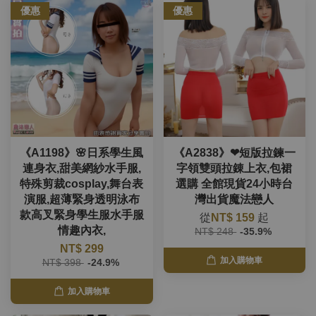
優惠
優惠
《A1198》🌸日系學生風
《A2838》❤短版拉鍊一
連身衣,甜美網紗水手服,
字領雙頭拉錬上衣,包裙
特殊剪裁cosplay,舞台表
選購 全館現貨24小時台
演服,超薄緊身透明泳布
灣出貨魔法戀人
款高叉緊身學生服水手服
從
NT$ 159
起
情趣內衣,
NT$ 248
-35.9%
NT$ 299
加入購物車
NT$ 398
-24.9%
加入購物車