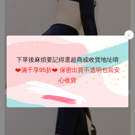
下單後麻煩要記得選超商或收貨地址唷
❤️滿千享95折❤️ 保密出貨不透明包裝安
心收貨