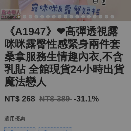
《A1947》❤高彈透視露
咪咪露臀性感緊身兩件套
桑拿服務生情趣內衣,不含
乳貼 全館現貨24小時出貨
魔法戀人
NT$ 268
NT$ 389
-31.1%
適用優惠