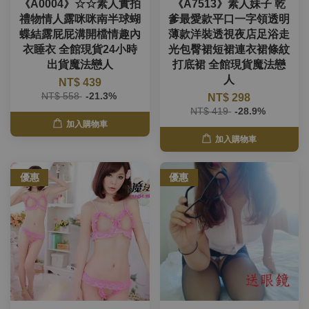
《A0004》☆☆素人實拍
《A7513》素人妹子 乾
禮物情人露咪咪南半球蝴
爹最愛款平口一字領透明
蝶結露屁屁溝開檔情趣內
薄款洋裝透視夜店足浴走
衣睡衣 全館現貨24小時
光包臀裙短裙連衣裙條紋
出貨魔法戀人
打底裙 全館現貨魔法戀
人
NT$ 439
NT$ 558
-21.3%
NT$ 298
NT$ 419
-28.9%
加入購物車
加入購物車
優惠
優惠