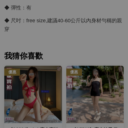
◆ 彈性：有
◆ 尺吋：free size,建議40-60公斤以內身材勻稱的親
穿
我猜你喜歡
優惠
優惠