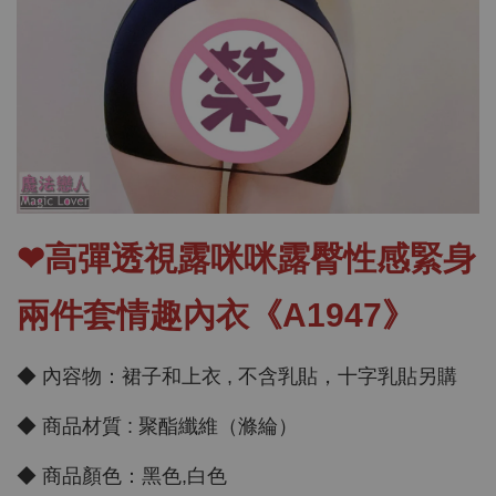
❤高彈透視露咪咪露臀性感緊身
兩件套情趣內衣《A1947》
◆ 內容物：裙子和上衣 , 不含乳貼，十字乳貼另購
◆ 商品材質 : 聚酯纖維（滌綸）
◆ 商品顏色：黑色,白色