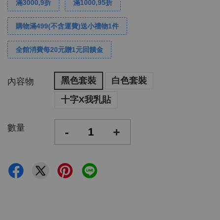
滿3000,9折
滿1000,95折
購物滿499(不含運費)送小禮物1件
全館消費每20元贈1元回饋金
黑色套裝
白色套裝
內容物
十字X我乳貼
數量
-
+