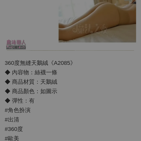
360度無縫天鵝絨《A2085》
◆ 內容物：絲襪一條
◆ 商品材質：天鵝絨
◆ 商品顏色：如圖示
◆ 彈性：有
#角色扮演
#出清
#360度
#歐美