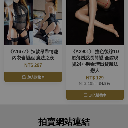
《A1677》辣款吊帶情趣
《A2901》 撞色後線1D
內衣含襪組 魔法之夜
超薄誘惑長筒襪 全館現
貨24小時台灣出貨魔法
NT$ 297
戀人
加入購物車
NT$ 129
NT$ 198
-34.8%
加入購物車
拍賣網站連結