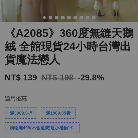
《A2085》360度無縫天鵝
絨 全館現貨24小時台灣出
貨魔法戀人
NT$ 139
NT$ 198
-29.8%
適用優惠
滿3000,9折
滿1000,95折
購物滿499(不含運費)送小禮物1件