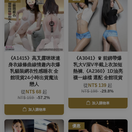
《A1415》高叉露咪咪連
《A3041》♛ 前綁帶爆
身衣線條曲線情趣內衣爆
乳大V深V半截上衣加短
乳貓裝網衣性感睡衣 全
熱褲,《A2360》1D油亮
館現貨24小時出貨魔法
襪一線檔 選配 全館現貨
戀人
從
NT$ 139
起
NT$ 198
-29.8%
從
NT$ 68
起
NT$ 159
-57.2%
加入購物車
加入購物車
優惠