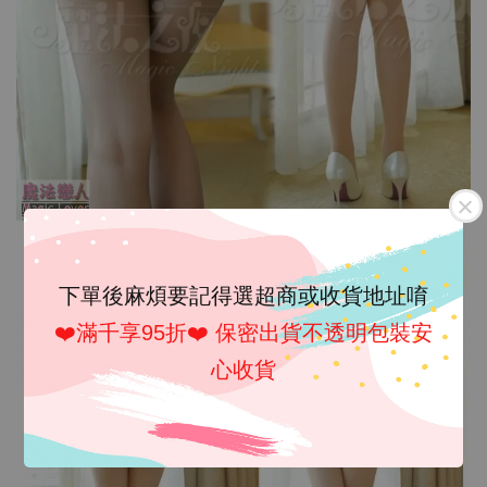
下單後麻煩要記得選超商或收貨地址唷
❤️滿千享95折❤️ 保密出貨不透明包裝安
心收貨