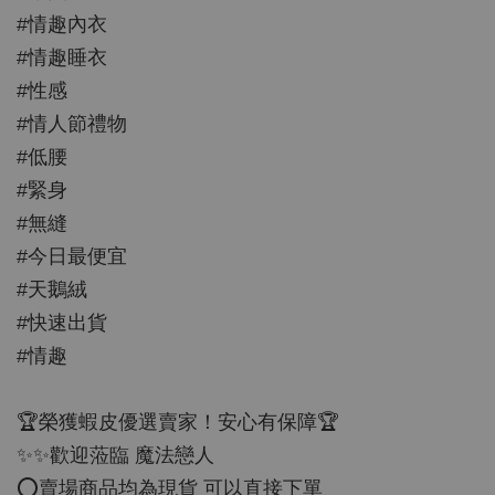
#情趣內衣
#情趣睡衣
#性感
#情人節禮物
#低腰
#緊身
#無縫
#今日最便宜
#天鵝絨
#快速出貨
#情趣
🏆榮獲蝦皮優選賣家！安心有保障🏆
✨✨歡迎蒞臨 魔法戀人
⭕️賣場商品均為現貨 可以直接下單