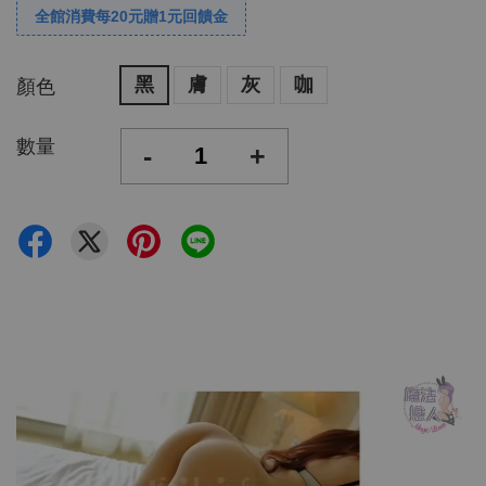
全館消費每20元贈1元回饋金
黑
膚
灰
咖
顏色
數量
-
+