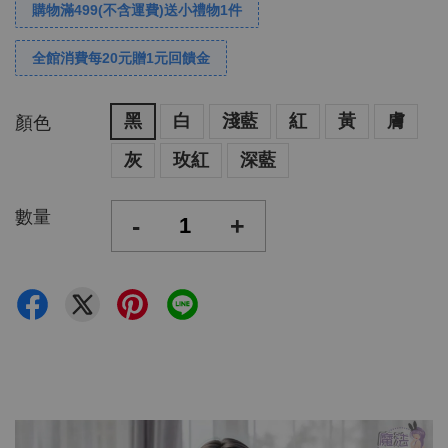
購物滿499(不含運費)送小禮物1件
全館消費每20元贈1元回饋金
黑
白
淺藍
紅
黃
膚
顏色
灰
玫紅
深藍
數量
-
+