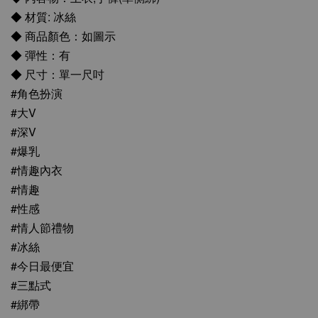
◆ 材質: 冰絲
◆ 商品顏色：如圖示
◆ 彈性：有
◆ 尺寸：單一尺吋
#角色扮演
#大V
#深V
#爆乳
#情趣內衣
#情趣
#性感
#情人節禮物
#冰絲
#今日最便宜
#三點式
#綁帶