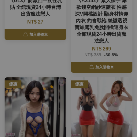
《G13》防激凸一次性乳
《A3142》素人妹子 爆
貼 全館現貨24小時台灣
款鏤空網紗連體衣 性感
出貨魔法戀人
深V開檔設計 顯身材情趣
內衣 約會戰袍 絲襪透視
NT$ 27
蕾絲露乳免脫開檔連身衣
全館現貨24小時出貨魔
加入購物車
法戀人
NT$ 269
NT$ 389
-30.8%
加入購物車
優惠
優惠