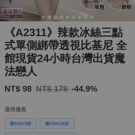
《A2311》辣款冰絲三點
式單側綁帶透視比基尼 全
館現貨24小時台灣出貨魔
法戀人
NT$ 98
NT$ 178
-44.9%
適用優惠
滿3000,9折
滿1000,95折