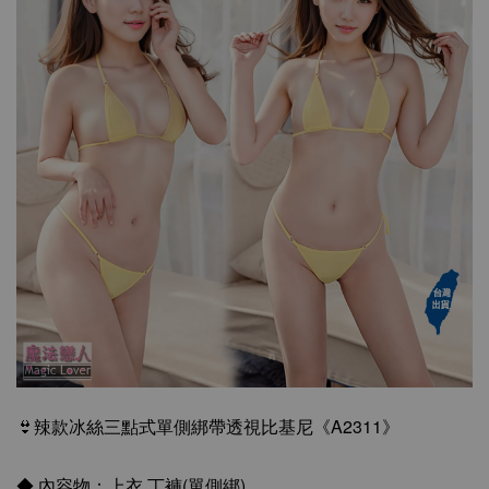
👙辣款冰絲三點式單側綁帶透視比基尼《A2311》
◆ 內容物：上衣,丁褲(單側綁)