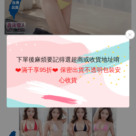
下單後麻煩要記得選超商或收貨地址唷
❤️滿千享95折❤️ 保密出貨不透明包裝安
心收貨