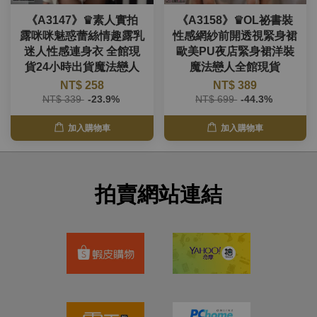
《A3147》♛素人實拍
《A3158》♛OL祕書裝
露咪咪魅惑蕾絲情趣露乳
性感網紗前開透視緊身裙
迷人性感連身衣 全館現
歐美PU夜店緊身裙洋裝
貨24小時出貨魔法戀人
魔法戀人全館現貨
NT$ 258
NT$ 389
NT$ 339
-23.9%
NT$ 699
-44.3%
加入購物車
加入購物車
拍賣網站連結