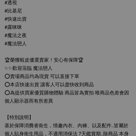
#透視
#比基尼
#快速出貨
#露咪咪
#魔法之夜
#魔法戀人
🏆榮獲蝦皮優選賣家！安心有保障🏆
✨✨歡迎蒞臨 魔法戀人
⭕️賣場商品均為現貨 可以直接下單
⭕️本店快速出貨 讓客人可以盡快收到商品
⭕️為提供買家優質購物體驗 商品皆為實拍 唯商品色差會因
個人顯示器而有所差異
【特別說明】
基於保障消費者衛生，情趣內衣、內褲、以及配件..皆屬於
個人貼身衛生用品，不適用消保法 7天鑑賞期..除商品 本身