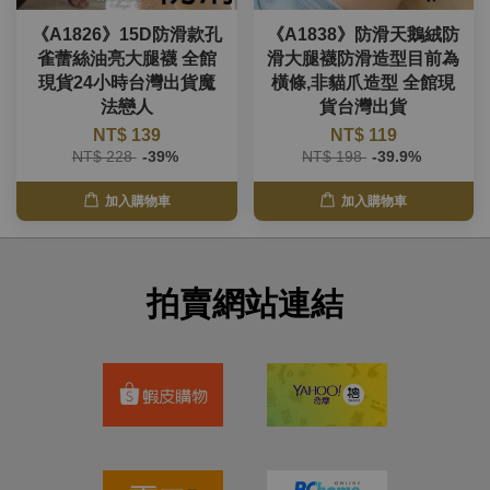
《A1826》15D防滑款孔
《A1838》防滑天鵝絨防
雀蕾絲油亮大腿襪 全館
滑大腿襪防滑造型目前為
現貨24小時台灣出貨魔
橫條,非貓爪造型 全館現
法戀人
貨台灣出貨
NT$ 139
NT$ 119
NT$ 228
-39%
NT$ 198
-39.9%
加入購物車
加入購物車
拍賣網站連結