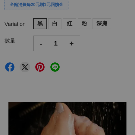
全館消費每20元贈1元回饋金
黑
白
紅
粉
深膚
Variation
數量
-
+