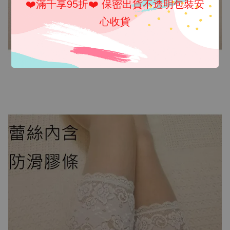
❤️滿千享95折❤️ 保密出貨不透明包裝安
心收貨