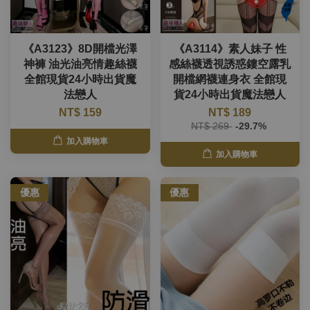
《A3123》8D開檔光澤
《A3114》素人妹子 性
神褲 油光油亮情趣絲襪
感絲襪透視誘惑鏤空露乳
全館現貨24小時出貨魔
開檔網襪連身衣 全館現
法戀人
貨24小時出貨魔法戀人
NT$ 159
NT$ 189
NT$ 269
-29.7%
加入購物車
加入購物車
優惠
優惠