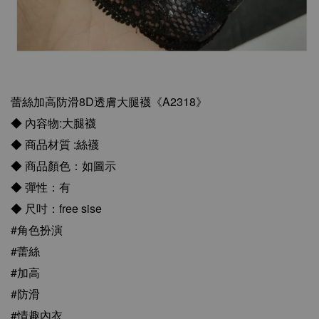
蕾絲加高防滑8D透膚大腿襪《A2318》
◆ 內容物:大腿襪
◆ 商品材質 :絲襪
◆ 商品顏色：如圖示
◆ 彈性：有
◆ 尺吋：free sise
#角色扮演
#蕾絲
#加高
#防滑
#情趣內衣