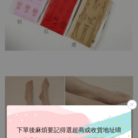
下單後麻煩要記得選超商或收貨地址唷