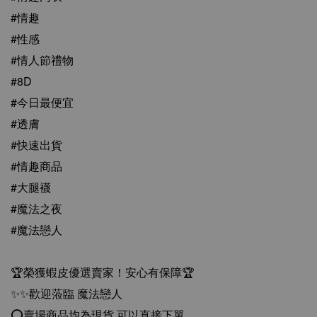
#情趣
#性感
#情人節禮物
#8D
#今日最便宜
#透膚
#快速出貨
#情趣商品
#大腿襪
#魔法之夜
#魔法戀人
🏆榮獲蝦皮優選賣家！安心有保障🏆
✨✨歡迎蒞臨 魔法戀人
⭕️賣場商品均為現貨 可以直接下單