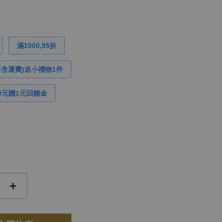
滿1000,95折
不含運費)送小禮物1件
0元贈1元回饋金
+