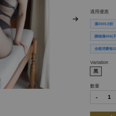
適用優惠
滿3000,9折
購物滿499(
全館消費每2
Variation
黑
數量
-