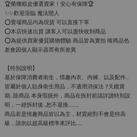
🏆榮獲蝦皮優選賣家！安心有保障🏆
✨✨歡迎蒞臨 魔法戀人
⭕️賣場商品均為現貨 可以直接下單
⭕️本店快速出貨 讓客人可以盡快收到商品
⭕️為提供買家優質購物體驗 商品皆為實拍 唯商品色
差會因個人顯示器而有所差異
【特別說明】
基於保障消費者衛生，情趣內衣、內褲、以及配件..
皆屬於個人貼身衛生用品，不適用消保法 7天鑑賞
期..除商品 本身瑕疵外，商品在拆封前請詳讀特別說
明，一經拆封後..恕不退換.......
商品若是情趣商品皆以為主，材質絕對不會是特高
級，請勿以超高級標準來評比....