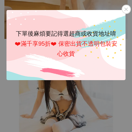
下單後麻煩要記得選超商或收貨地址唷
❤️滿千享95折❤️ 保密出貨不透明包裝安
心收貨