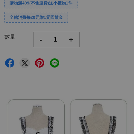
購物滿499(不含運費)送小禮物1件
全館消費每20元贈1元回饋金
數量
-
+