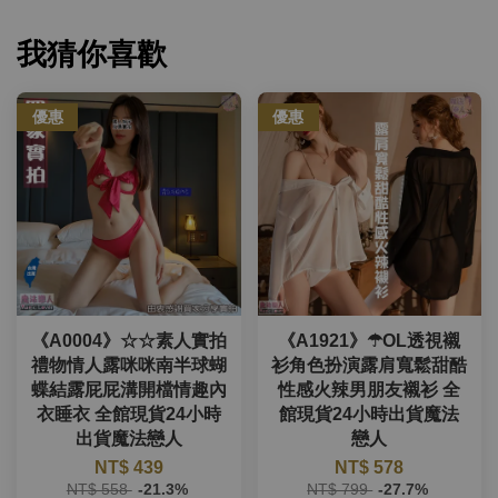
我猜你喜歡
優惠
優惠
《A0004》☆☆素人實拍
《A1921》☂OL透視襯
禮物情人露咪咪南半球蝴
衫角色扮演露肩寬鬆甜酷
蝶結露屁屁溝開檔情趣內
性感火辣男朋友襯衫 全
衣睡衣 全館現貨24小時
館現貨24小時出貨魔法
出貨魔法戀人
戀人
NT$ 439
NT$ 578
NT$ 558
-21.3%
NT$ 799
-27.7%