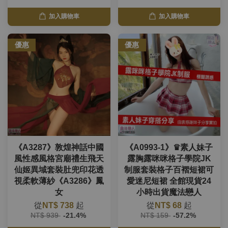
加入購物車
加入購物車
優惠
優惠
《A3287》敦煌神話中國
《A0993-1》♛素人妹子
風性感風格宮廟禮生飛天
露胸露咪咪格子學院JK
仙姬異域套裝肚兜印花透
制服套裝格子百褶短裙可
視柔軟薄紗《A3286》鳳
愛迷尼短裙 全館現貨24
女
小時出貨魔法戀人
從
NT$ 738
起
從
NT$ 68
起
NT$ 939
-21.4%
NT$ 159
-57.2%