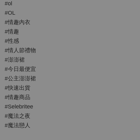
#ol
#OL
#情趣內衣
#情趣
#性感
#情人節禮物
#澎澎裙
#今日最便宜
#公主澎澎裙
#快速出貨
#情趣商品
#Selebritee
#魔法之夜
#魔法戀人