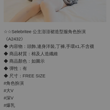
☆☆Selebritee 公主澎澎裙造型服角色扮演
《A2432》
◆ 內容物：頭飾,連身洋裝,丁褲,手環x1,不含襪
◆ 商品材質：棉及人造纖維
◆ 商品顏色：如圖示
◆ 彈性：有
◆ 尺寸：FREE SIZE
#角色扮演
#大V
#深V
#爆乳