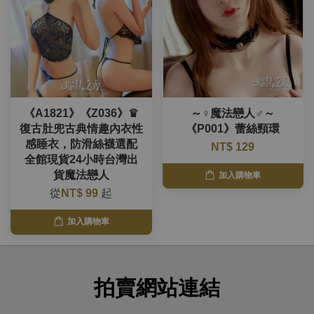
《A1821》《Z036》♛
～♀魔法戀人♂～
復古肚兜古典情趣內衣性
《P001》蕾絲頸環
感睡衣，防滑絲襪選配
NT$ 129
全館現貨24小時台灣出
貨魔法戀人
加入購物車
從
NT$ 99
起
加入購物車
拍賣網站連結