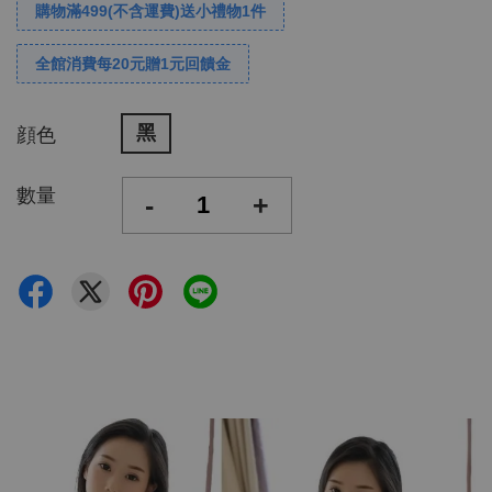
購物滿499(不含運費)送小禮物1件
全館消費每20元贈1元回饋金
黑
顔色
數量
-
+