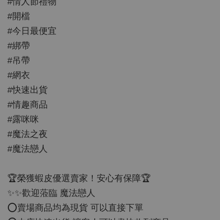
#情人節禮物
#開檔
#今日最便宜
#綁帶
#吊帶
#網衣
#快速出貨
#情趣商品
#露咪咪
#魔法之夜
#魔法戀人
🏆榮獲蝦皮優選賣家！安心有保障🏆
✨✨歡迎蒞臨 魔法戀人
⭕️賣場商品均為現貨 可以直接下單