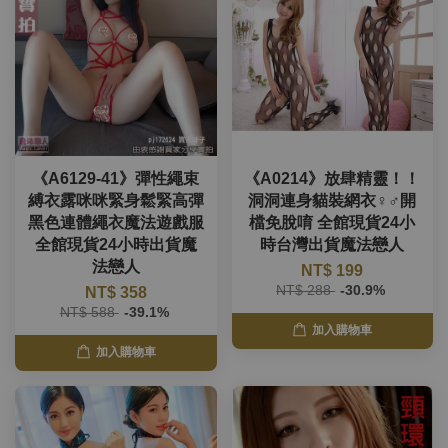
《A6129-41》彈性繩束
《A0214》放肆精靈！！
縛衣露咪咪緊身鬆緊高彈
洞洞連身貓裝網衣♀♂開
黑色連體繩衣魔法遊戲服
檔免脫唷 全館現貨24小
全館現貨24小時出貨魔
時台灣出貨魔法戀人
法戀人
NT$ 199
NT$ 288
-30.9%
NT$ 358
NT$ 588
-39.1%
加入購物車
加入購物車