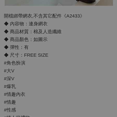
開檔綁帶網衣,不含其它配件《A2433》
◆ 內容物：連身網衣
◆ 商品材質：棉及人造纖維
◆ 商品顏色：如圖示
◆ 彈性：有
◆ 尺寸：FREE SIZE
#角色扮演
#大V
#深V
#爆乳
#情趣內衣
#情趣
#性感