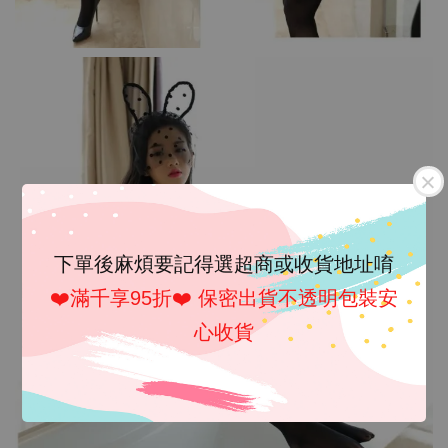
下單後麻煩要記得選超商或收貨地址唷
❤️滿千享95折❤️ 保密出貨不透明包裝安
心收貨