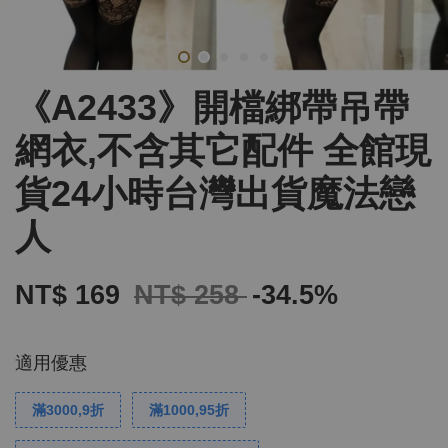
《A2433》開檔綁帶吊帶
網衣,不含其它配件 全館現
貨24小時台灣出貨魔法戀
人
NT$ 169
NT$ 258
-34.5%
適用優惠
滿3000,9折
滿1000,95折