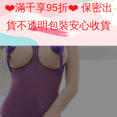
❤️滿千享95折❤️ 保密出
貨不透明包裝安心收貨