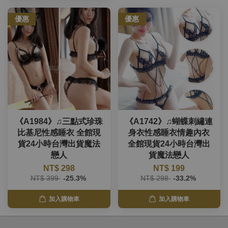
優惠
優惠
《A1984》♫三點式珍珠
《A1742》♫蝴蝶刺繡連
比基尼性感睡衣 全館現
身衣性感睡衣情趣內衣
貨24小時台灣出貨魔法
全館現貨24小時台灣出
戀人
貨魔法戀人
NT$ 298
NT$ 199
NT$ 399
-25.3%
NT$ 298
-33.2%
加入購物車
加入購物車