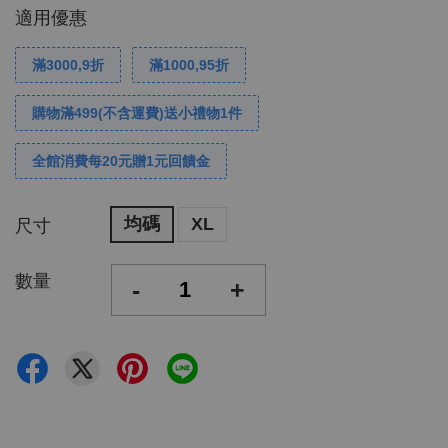
適用優惠
滿3000,9折
滿1000,95折
購物滿499(不含運費)送小禮物1件
全館消費每20元贈1元回饋金
均碼
XL
尺寸
數量
-
+