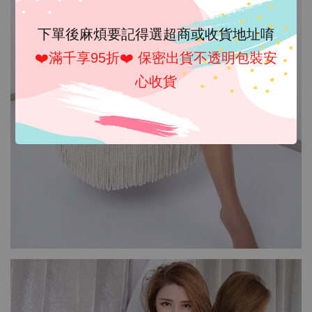
下單後麻煩要記得選超商或收貨地址唷
❤️滿千享95折❤️ 保密出貨不透明包裝安
心收貨