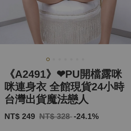
《A2491》❤PU開檔露咪
咪連身衣 全館現貨24小時
台灣出貨魔法戀人
NT$ 249
NT$ 328
-24.1%