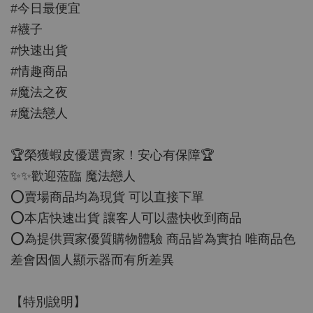
#今日最便宜
#襪子
#快速出貨
#情趣商品
#魔法之夜
#魔法戀人
🏆榮獲蝦皮優選賣家！安心有保障🏆
✨✨歡迎蒞臨 魔法戀人
⭕️賣場商品均為現貨 可以直接下單
⭕️本店快速出貨 讓客人可以盡快收到商品
⭕️為提供買家優質購物體驗 商品皆為實拍 唯商品色
差會因個人顯示器而有所差異
【特別說明】