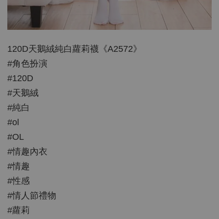
120D天鵝絨純白蘿莉襪《A2572》
#角色扮演
#120D
#天鵝絨
#純白
#ol
#OL
#情趣內衣
#情趣
#性感
#情人節禮物
#蘿莉