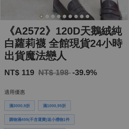
《A2572》120D天鵝絨純
白蘿莉襪 全館現貨24小時
出貨魔法戀人
NT$ 119
NT$ 198
-39.9%
適用優惠
滿3000,9折
滿1000,95折
購物滿499(不含運費)送小禮物1件