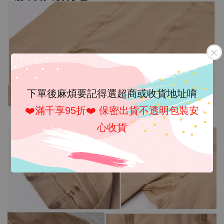
下單後麻煩要記得選超商或收貨地址唷
❤️滿千享95折❤️ 保密出貨不透明包裝安
心收貨