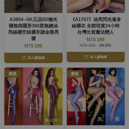
A3854--SK正品5D極光
《A1767》油亮閃光連身
襪無痕隱形360度無縫油
絲襪衣 全館現貨24小時
亮絲襪空姐襪非謝金燕亮
台灣出貨魔法戀人
襪
NT$ 169
NT$ 258
-34.5%
NT$ 299
加入購物車
加入購物車
優惠
優惠