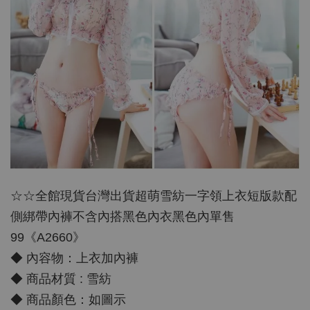
☆☆全館現貨台灣出貨超萌雪紡一字領上衣短版款配
側綁帶內褲不含內搭黑色內衣黑色內單售
99《A2660》
◆ 內容物：上衣加內褲
◆ 商品材質 : 雪紡
◆ 商品顏色：如圖示