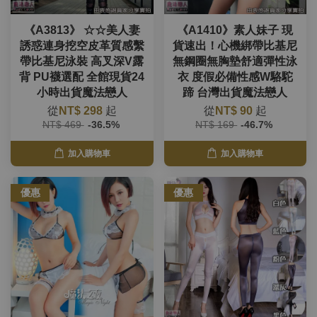
《A3813》 ☆☆美人妻
《A1410》素人妹子 現
誘惑連身挖空皮革質感繫
貨速出！心機綁帶比基尼
帶比基尼泳裝 高叉深V露
無鋼圈無胸墊舒適彈性泳
背 PU襪選配 全館現貨24
衣 度假必備性感W駱駝
小時出貨魔法戀人
蹄 台灣出貨魔法戀人
從
NT$ 298
起
從
NT$ 90
起
NT$ 469
-36.5%
NT$ 169
-46.7%
加入購物車
加入購物車
優惠
優惠