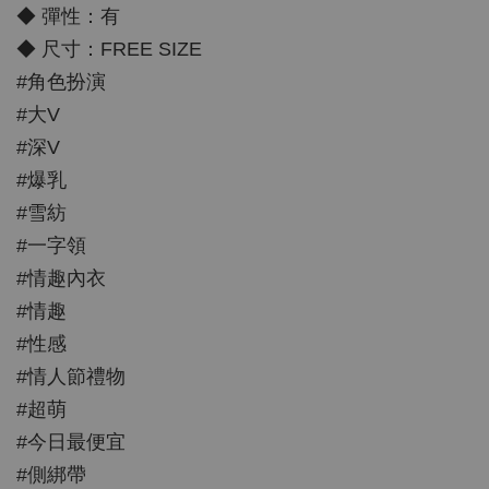
◆ 彈性：有
◆ 尺寸：FREE SIZE
#角色扮演
#大V
#深V
#爆乳
#雪紡
#一字領
#情趣內衣
#情趣
#性感
#情人節禮物
#超萌
#今日最便宜
#側綁帶