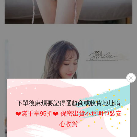
下單後麻煩要記得選超商或收貨地址唷
❤️滿千享95折❤️ 保密出貨不透明包裝安
心收貨