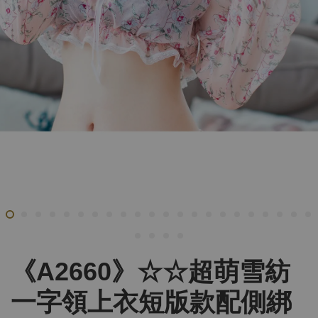
《A2660》☆☆超萌雪紡
一字領上衣短版款配側綁