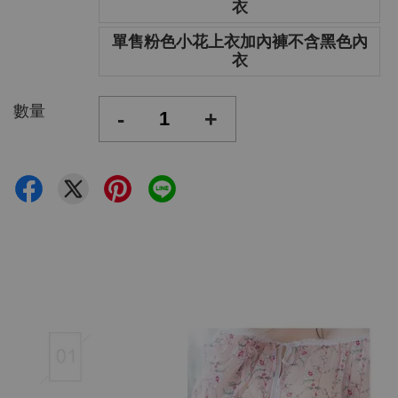
衣
單售粉色小花上衣加內褲不含黑色內
衣
數量
-
+