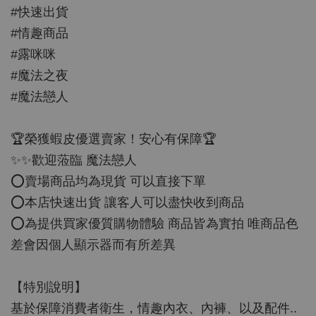
#快速出貨
#情趣商品
#露咪咪
#魔法之夜
#魔法戀人
🏆榮獲蝦皮優選賣家！安心有保障🏆
✨✨歡迎蒞臨 魔法戀人
⭕️賣場商品均為現貨 可以直接下單
⭕️本店快速出貨 讓客人可以盡快收到商品
⭕️為提供買家優質購物體驗 商品皆為實拍 唯商品色
差會因個人顯示器而有所差異
【特別說明】
基於保障消費者衛生，情趣內衣、內褲、以及配件..