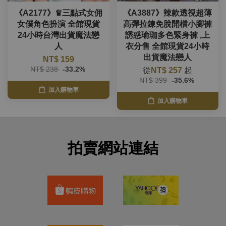
《A2177》♛三點式女佣
《A3887》辣款透視超薄
女僕角色扮演 全館現貨
高彈拉鍊免脫開檔小腳褲
24小時台灣出貨魔法戀
誘惑瑜珈多色緊身褲 ,上
人
衣分售 全館現貨24小時
出貨魔法戀人
NT$ 159
NT$ 238
-33.2%
從
NT$ 257
起
NT$ 399
-35.6%
加入購物車
加入購物車
拍賣網站連結