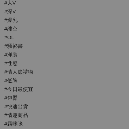
#大V
#深V
#爆乳
#縷空
#OL
#騷祕書
#洋裝
#性感
#情人節禮物
#低胸
#今日最便宜
#包臀
#快速出貨
#情趣商品
#露咪咪