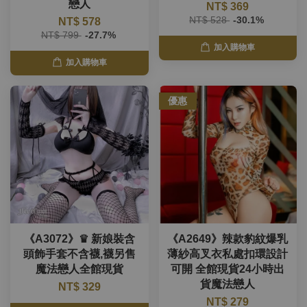
戀人
NT$ 369
NT$ 528
-30.1%
NT$ 578
NT$ 799
-27.7%
加入購物車
加入購物車
優惠
《A3072》♛ 新娘裝含
《A2649》辣款豹紋爆乳
頭飾手套不含襪,襪另售
薄紗高叉衣私處扣環設計
魔法戀人全館現貨
可開 全館現貨24小時出
貨魔法戀人
NT$ 329
NT$ 279