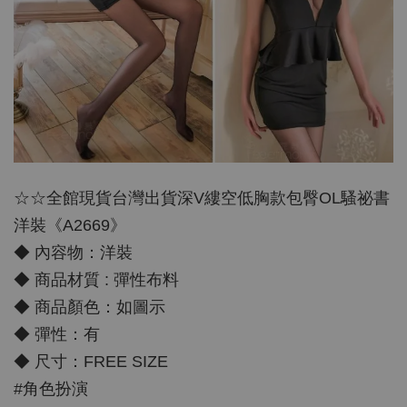
☆☆全館現貨台灣出貨深V縷空低胸款包臀OL騷祕書
洋裝《A2669》
◆ 內容物：洋裝
◆ 商品材質 : 彈性布料
◆ 商品顏色：如圖示
◆ 彈性：有
◆ 尺寸：FREE SIZE
#角色扮演