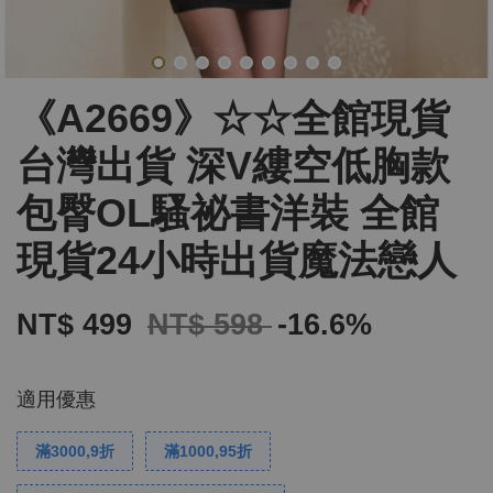
《A2669》☆☆全館現貨
台灣出貨 深V縷空低胸款
包臀OL騷祕書洋裝 全館
現貨24小時出貨魔法戀人
NT$ 499
NT$ 598
-16.6%
適用優惠
滿3000,9折
滿1000,95折