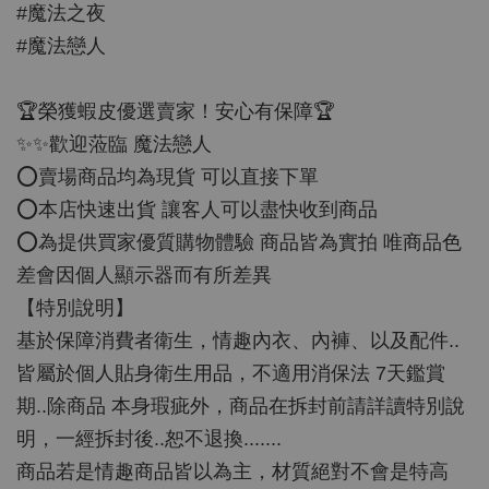
#魔法之夜
#魔法戀人
🏆榮獲蝦皮優選賣家！安心有保障🏆
✨✨歡迎蒞臨 魔法戀人
⭕️賣場商品均為現貨 可以直接下單
⭕️本店快速出貨 讓客人可以盡快收到商品
⭕️為提供買家優質購物體驗 商品皆為實拍 唯商品色
差會因個人顯示器而有所差異
【特別說明】
基於保障消費者衛生，情趣內衣、內褲、以及配件..
皆屬於個人貼身衛生用品，不適用消保法 7天鑑賞
期..除商品 本身瑕疵外，商品在拆封前請詳讀特別說
明，一經拆封後..恕不退換.......
商品若是情趣商品皆以為主，材質絕對不會是特高