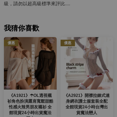
級，請勿以超高級標準來評比....
我猜你喜歡
優惠
優惠
《A1921》☂OL透視襯
《A2921》開襟拉錬式連
衫角色扮演露肩寬鬆甜酷
身網衣護士服套装全配
性感火辣男朋友襯衫 全
全館現貨24小時台灣出
館現貨24小時出貨魔法
貨魔法戀人