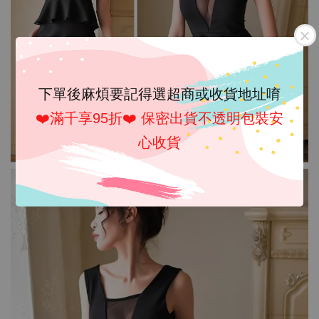
下單後麻煩要記得選超商或收貨地址唷
❤️滿千享95折❤️ 保密出貨不透明包裝安
心收貨