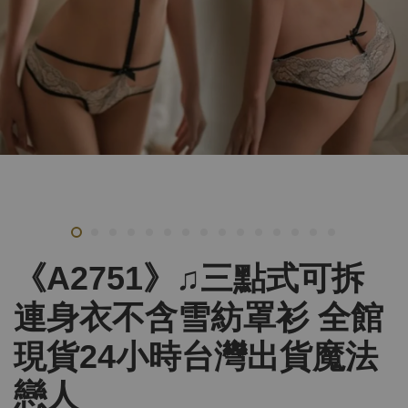
《A2751》♫三點式可拆
連身衣不含雪紡罩衫 全館
現貨24小時台灣出貨魔法
戀人