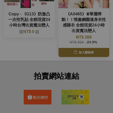
Copy - 《G13》防激凸
《A0465》♛華麗悸
一次性乳貼 全館現貨24
動！！情趣鋼圏連身衣性
小時台灣出貨魔法戀人
感睡衣 全館現貨24小時
出貨魔法戀人
從
NT$ 0
起
NT$ 269
NT$ 358
-24.9%
加入購物車
拍賣網站連結