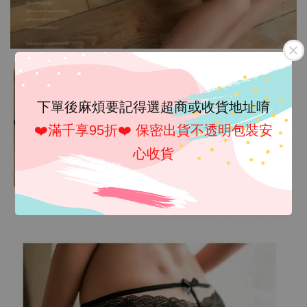
下單後麻煩要記得選超商或收貨地址唷
❤️滿千享95折❤️ 保密出貨不透明包裝安
心收貨