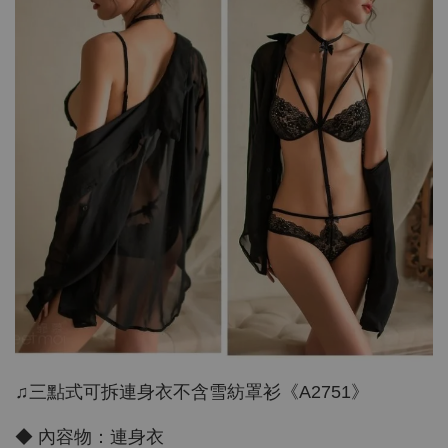
♫三點式可拆連身衣不含雪紡罩衫《A2751》
◆ 內容物：連身衣