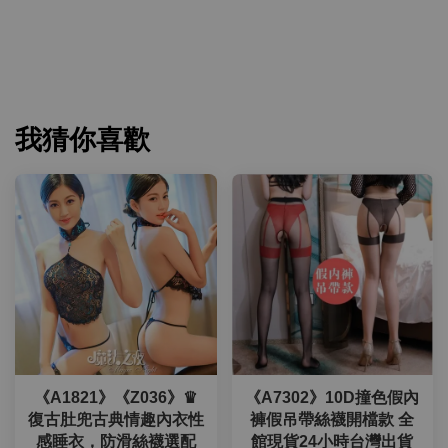
我猜你喜歡
《A1821》《Z036》♛
《A7302》10D撞色假內
復古肚兜古典情趣內衣性
褲假吊帶絲襪開檔款 全
感睡衣，防滑絲襪選配
館現貨24小時台灣出貨