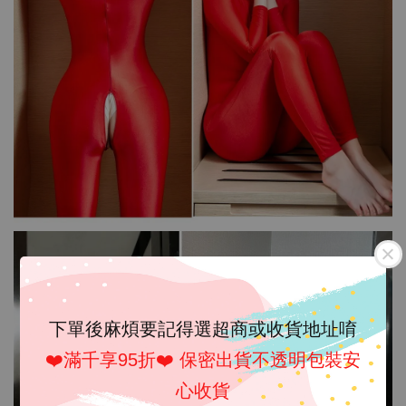
下單後麻煩要記得選超商或收貨地址唷
❤️滿千享95折❤️ 保密出貨不透明包裝安
心收貨