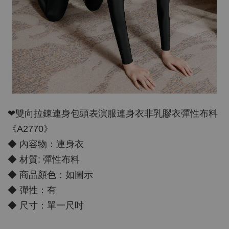
❤雙向拉錬連身包頭表演服連身衣非乳賿衣彈性布料
《A2770》
◆ 內容物：連身衣
◆ 材質: 彈性布料
◆ 商品顏色：如圖示
◆ 彈性：有
◆ 尺寸：單一尺吋