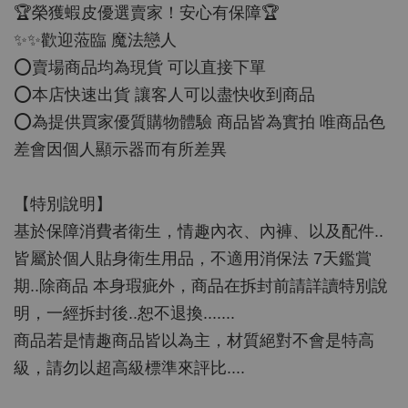
🏆榮獲蝦皮優選賣家！安心有保障🏆
✨✨歡迎蒞臨 魔法戀人
⭕️賣場商品均為現貨 可以直接下單
⭕️本店快速出貨 讓客人可以盡快收到商品
⭕️為提供買家優質購物體驗 商品皆為實拍 唯商品色
差會因個人顯示器而有所差異
【特別說明】
基於保障消費者衛生，情趣內衣、內褲、以及配件..
皆屬於個人貼身衛生用品，不適用消保法 7天鑑賞
期..除商品 本身瑕疵外，商品在拆封前請詳讀特別說
明，一經拆封後..恕不退換.......
商品若是情趣商品皆以為主，材質絕對不會是特高
級，請勿以超高級標準來評比....