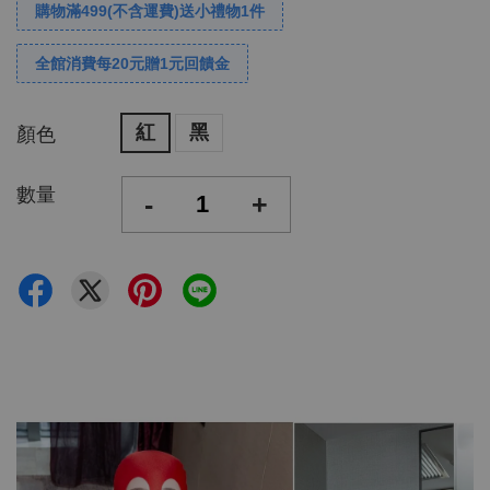
購物滿499(不含運費)送小禮物1件
全館消費每20元贈1元回饋金
紅
黑
顏色
數量
-
+