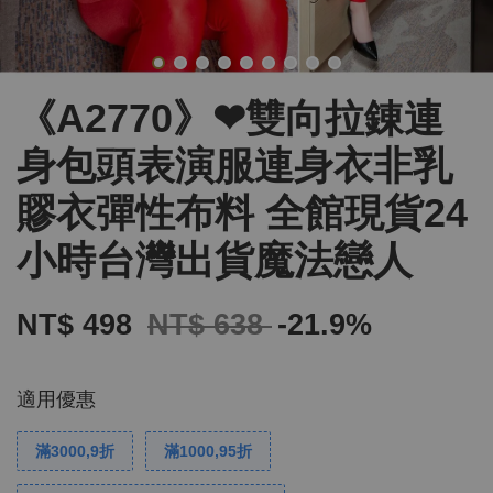
《A2770》❤雙向拉錬連
身包頭表演服連身衣非乳
賿衣彈性布料 全館現貨24
小時台灣出貨魔法戀人
NT$ 498
NT$ 638
-21.9%
適用優惠
滿3000,9折
滿1000,95折