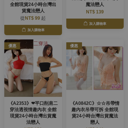
全館現貨24小時台灣出
魔法戀人
貨魔法戀人
NT$ 139
從
NT$ 99
起
加入購物車
加入購物車
優惠
優惠
《A2353》❤平口削肩二
《A0842C》☆☆吊帶情
穿法透視情趣內衣 全館
趣內衣吊帶可拆 全館現
現貨24小時台灣出貨魔
貨24小時台灣出貨魔法
法戀人
戀人