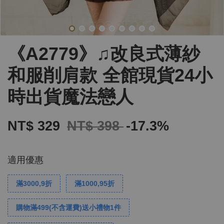
《A2779》♫改良式薄紗
和服削肩款 全館現貨24小
時出貨魔法戀人
NT$ 329
NT$ 398
-17.3%
適用優惠
滿3000,9折
滿1000,95折
購物滿499(不含運費)送小禮物1件