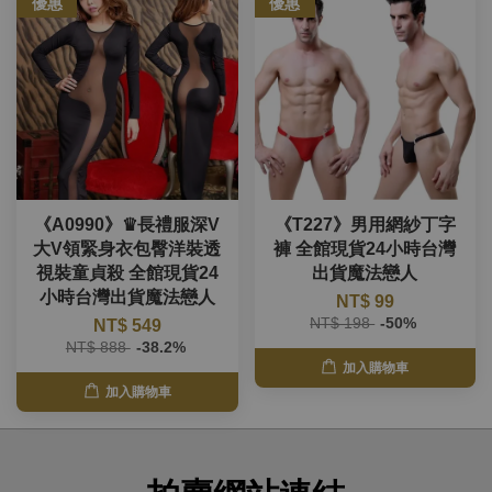
優惠
優惠
《A0990》♛長禮服深V
《T227》男用網紗丁字
大V領緊身衣包臀洋裝透
褲 全館現貨24小時台灣
視裝童貞殺 全館現貨24
出貨魔法戀人
小時台灣出貨魔法戀人
NT$ 99
NT$ 198
-50%
NT$ 549
NT$ 888
-38.2%
加入購物車
加入購物車