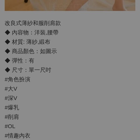
改良式薄紗和服削肩款
◆ 內容物：洋裝,腰帶
◆ 材質: 薄紗,緞布
◆ 商品顏色：如圖示
◆ 彈性：有
◆ 尺寸：單一尺吋
#角色扮演
#大V
#深V
#爆乳
#削肩
#OL
#情趣內衣