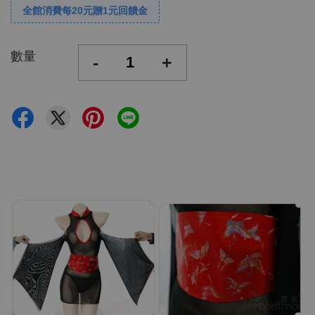
全館消費每20元贈1元回饋金
數量
-
+