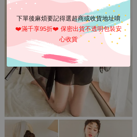
下單後麻煩要記得選超商或收貨地址唷
❤️滿千享95折❤️ 保密出貨不透明包裝安
心收貨