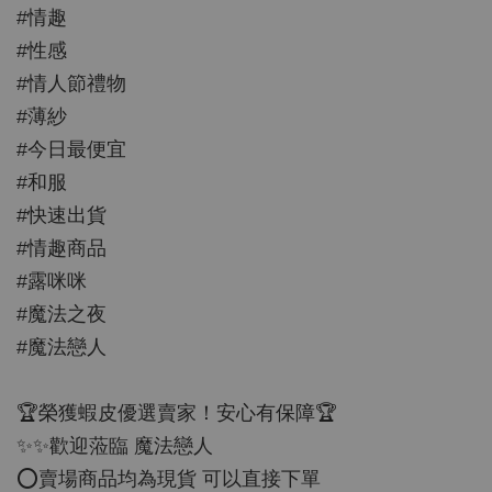
#情趣
#性感
#情人節禮物
#薄紗
#今日最便宜
#和服
#快速出貨
#情趣商品
#露咪咪
#魔法之夜
#魔法戀人
🏆榮獲蝦皮優選賣家！安心有保障🏆
✨✨歡迎蒞臨 魔法戀人
⭕️賣場商品均為現貨 可以直接下單