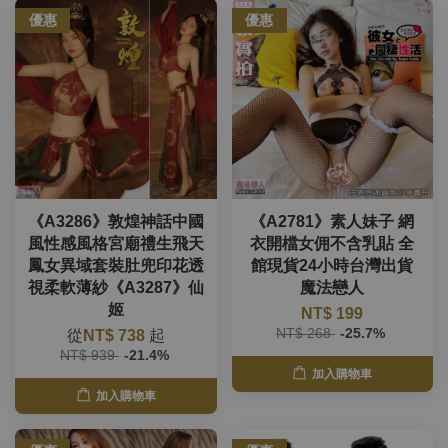
優惠
優惠
《A3286》敦煌神話中國
《A2781》素人妹子 網
風性感風格宮廟禮生飛天
衣開檔女佣不含乳貼 全
鳳女異域套裝肚兜印花透
館現貨24小時台灣出貨
視柔軟薄紗《A3287》仙
魔法戀人
姬
NT$ 199
NT$ 268
-25.7%
從
NT$ 738
起
NT$ 939
-21.4%
加入購物車
加入購物車