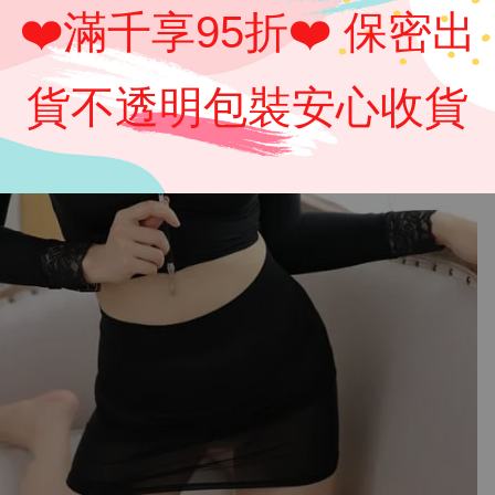
❤️滿千享95折❤️ 保密出
貨不透明包裝安心收貨