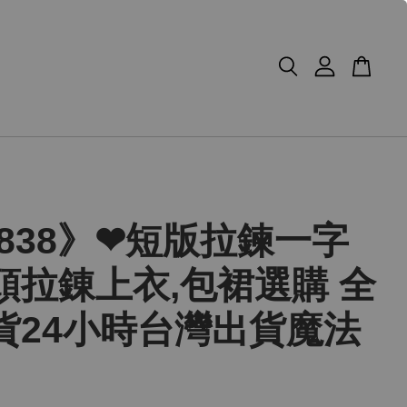
2838》❤短版拉鍊一字
頭拉錬上衣,包裙選購 全
貨24小時台灣出貨魔法