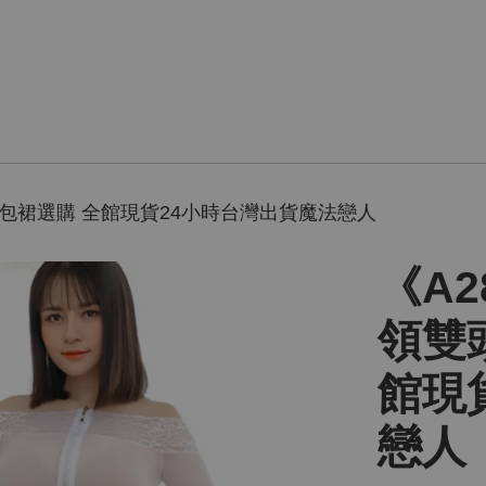
,包裙選購 全館現貨24小時台灣出貨魔法戀人
《A
領雙
館現
戀人