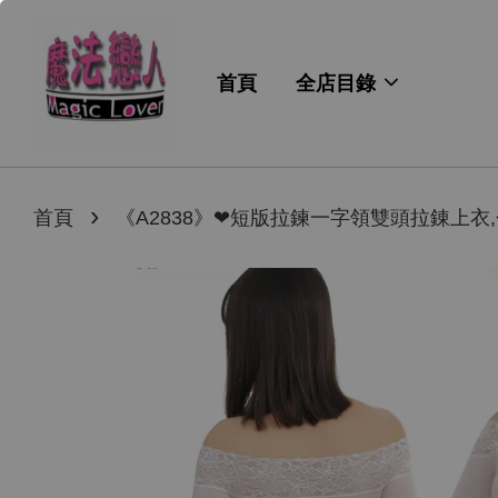
首頁
全店目錄
›
首頁
《A2838》❤短版拉鍊一字領雙頭拉錬上衣