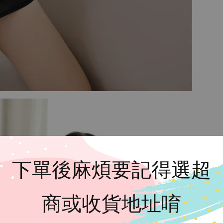
下單後麻煩要記得選超
商或收貨地址唷