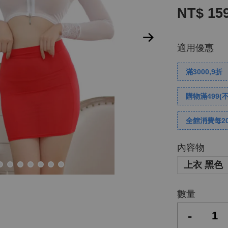
NT$ 15
適用優惠
滿3000,9折
購物滿499(
全館消費每2
內容物
上衣 黑色
數量
-