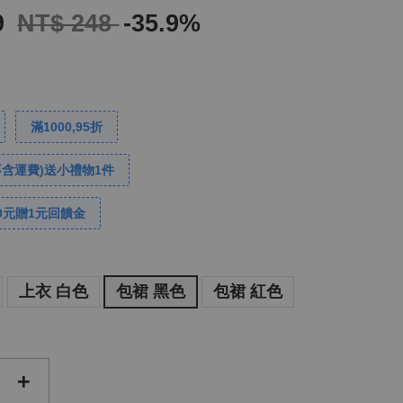
9
NT$ 248
-35.9%
滿1000,95折
不含運費)送小禮物1件
0元贈1元回饋金
上衣 白色
包裙 黑色
包裙 紅色
+