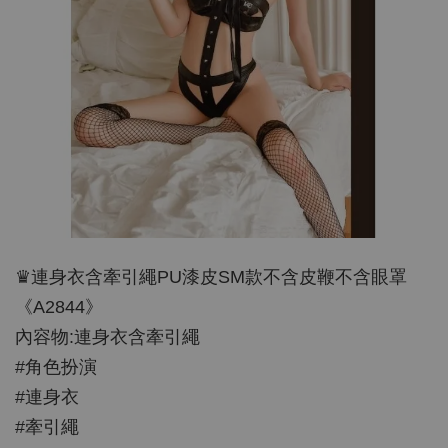
♛連身衣含牽引繩PU漆皮SM款不含皮鞭不含眼罩
《A2844》
內容物:連身衣含牽引繩
#角色扮演
#連身衣
#牽引繩