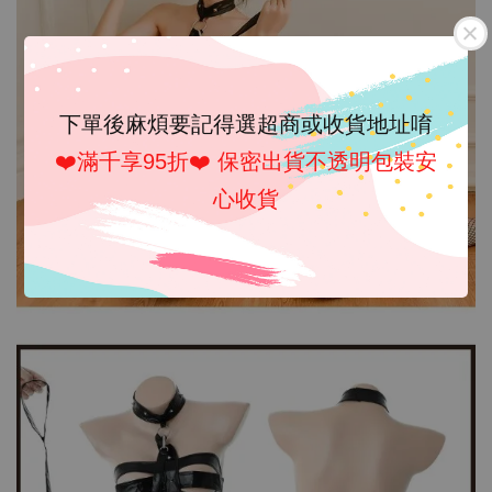
下單後麻煩要記得選超商或收貨地址唷
❤️滿千享95折❤️ 保密出貨不透明包裝安
心收貨