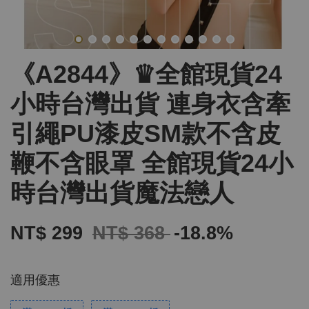
《A2844》♛全館現貨24
小時台灣出貨 連身衣含牽
引繩PU漆皮SM款不含皮
鞭不含眼罩 全館現貨24小
時台灣出貨魔法戀人
NT$ 299
NT$ 368
-18.8%
適用優惠