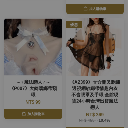
加入購物車
優惠
～♀魔法戀人♂～
《A2399》☆☆開叉刺繡
《P007》大鈴噹綁帶頸
透視網紗綁帶情趣內衣
環
不含眼罩及手環 全館現
貨24小時台灣出貨魔法
NT$ 99
戀人
加入購物車
NT$ 369
NT$ 458
-19.4%