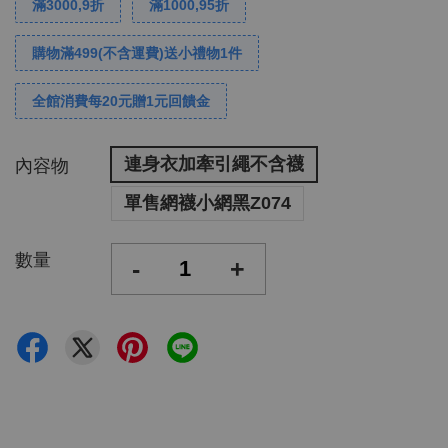
滿3000,9折
滿1000,95折
購物滿499(不含運費)送小禮物1件
全館消費每20元贈1元回饋金
連身衣加牽引繩不含襪
內容物
單售網襪小網黑Z074
數量
-
+