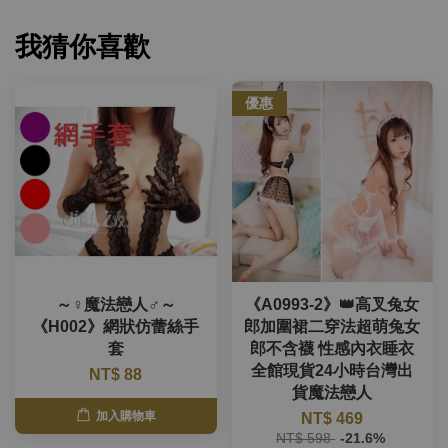
我猜你喜歡
優惠
～♀魔法戀人♂～
《A0993-2》👑高叉兔女
《H002》網狀仿蕾絲手
郎加圍裙二穿法超萌兔女
套
郎不含襪 性感內衣睡衣
全館現貨24小時台灣出
NT$ 88
貨魔法戀人
加入購物車
NT$ 469
NT$ 598
-21.6%