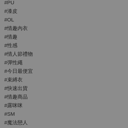
#PU
#漆皮
#OL
#情趣內衣
#情趣
#性感
#情人節禮物
#彈性繩
#今日最便宜
#束縛衣
#快速出貨
#情趣商品
#露咪咪
#SM
#魔法戀人