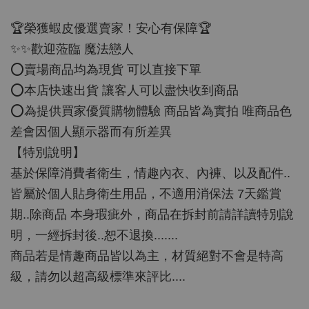
🏆榮獲蝦皮優選賣家！安心有保障🏆
✨✨歡迎蒞臨 魔法戀人
⭕️賣場商品均為現貨 可以直接下單
⭕️本店快速出貨 讓客人可以盡快收到商品
⭕️為提供買家優質購物體驗 商品皆為實拍 唯商品色
差會因個人顯示器而有所差異
【特別說明】
基於保障消費者衛生，情趣內衣、內褲、以及配件..
皆屬於個人貼身衛生用品，不適用消保法 7天鑑賞
期..除商品 本身瑕疵外，商品在拆封前請詳讀特別說
明，一經拆封後..恕不退換.......
商品若是情趣商品皆以為主，材質絕對不會是特高
級，請勿以超高級標準來評比....